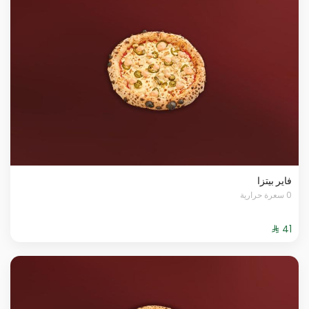
فاير بيتزا
0 سعرة حرارية