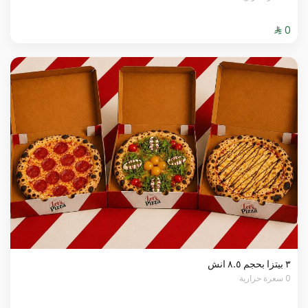
٣ بيتزا بحجم ٨.٥ انش
0 سعرة حرارية