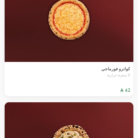
كواترو فورماجي
0 سعرة حرارية