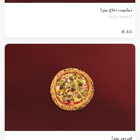
ديناميت دجاج بيتزا
0 سعرة حرارية
فيردور بيتزا