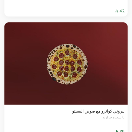
ببروني كواترو مع صوص البيستو
0 سعرة حرارية