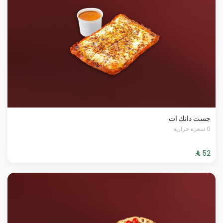
جست دانك ات
0 سعرة حرارية