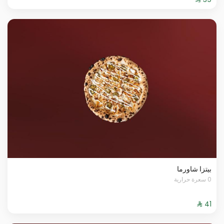
بيتزا شاورما
0 سعرة حرارية