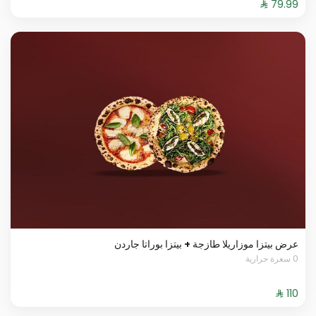
عرض بيتزا موزاريلا طازجة + بيتزا بوراتا جاردن
0 سعرة حرارية