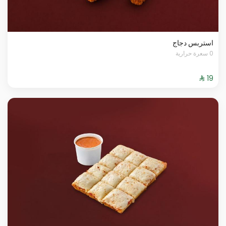
استربس دجاج
0 سعرة حرارية