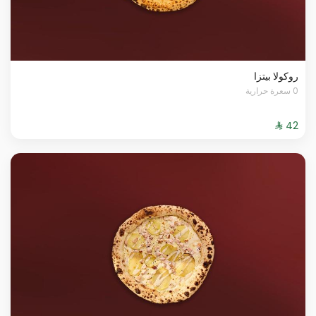
روكولا بيتزا
0 سعرة حرارية