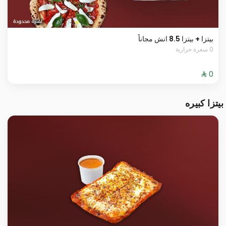
بيتزا + بيتزا 8.5 انش مجاناً
0 سعرة حرارية
بيتزا كبيره