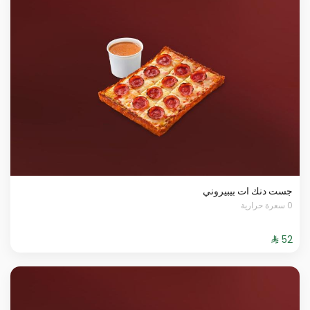
جست دنك ات بيبيروني
0 سعرة حرارية