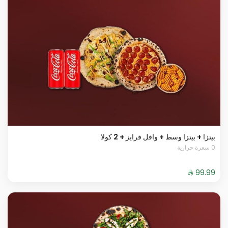
بيتزا + بيتزا وسط + وافل فرايز + 2 كولا
0 سعرة حرارية