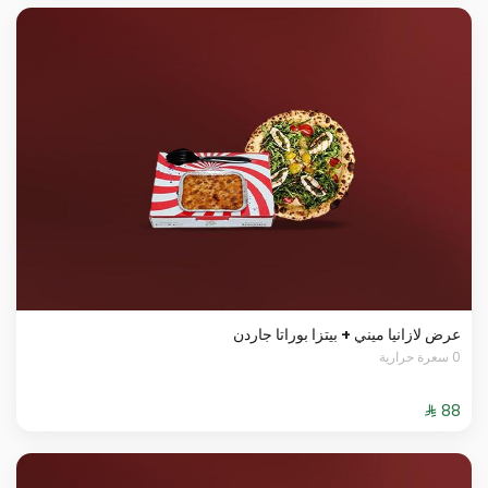
عرض لازانيا ميني + بيتزا بوراتا جاردن
0 سعرة حرارية