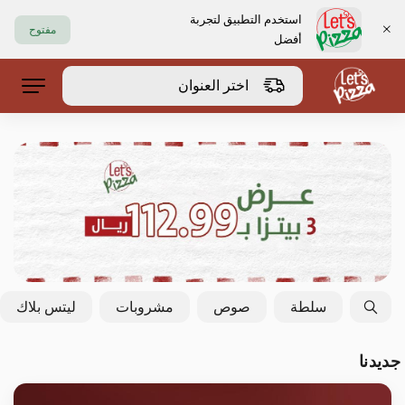
استخدم التطبيق لتجربة
مفتوح
أفضل
https://www.letspizza.sa/admin/promotion
اختر العنوان
حلا
سلطة
صوص
مشروبات
ليتس بلاك
جديدنا