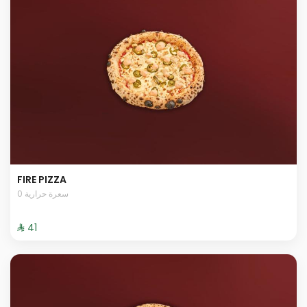
FIRE PIZZA
0 سعرة حرارية
⁨⁦‪‬ 41⁩