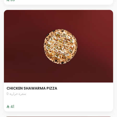
CHICKEN SHAWARMA PIZZA
0 سعرة حرارية
⁨⁦‪‬ 41⁩