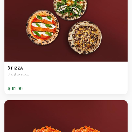
3 PIZZA
0 سعرة حرارية
⁨⁦‪‬ 112.99⁩