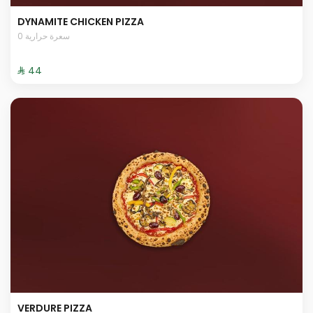
DYNAMITE CHICKEN PIZZA
0 سعرة حرارية
⁨⁦‪‬ 44⁩
VERDURE PIZZA