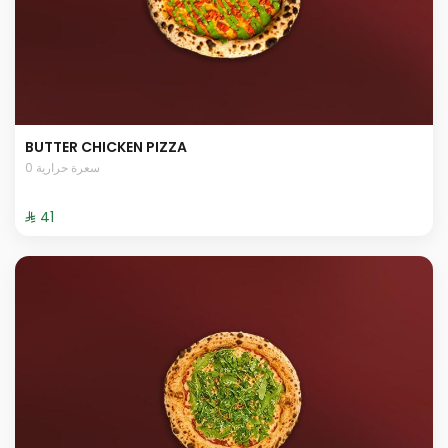
BUTTER CHICKEN PIZZA
0 سعرة حرارية
⁨⁦‪‬ 41⁩