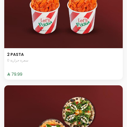
2 PASTA
0 سعرة حرارية
⁨⁦‪‬ 79.99⁩