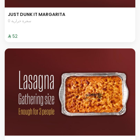
JUST DUNK IT MARGARITA
0 سعرة حرارية
⁨⁦‪‬ 52⁩