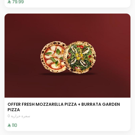
⁨⁦‪‬ 79.99⁩
OFFER FRESH MOZZARELLA PIZZA + BURRATA GARDEN
PIZZA
0 سعرة حرارية
⁨⁦‪‬ 110⁩