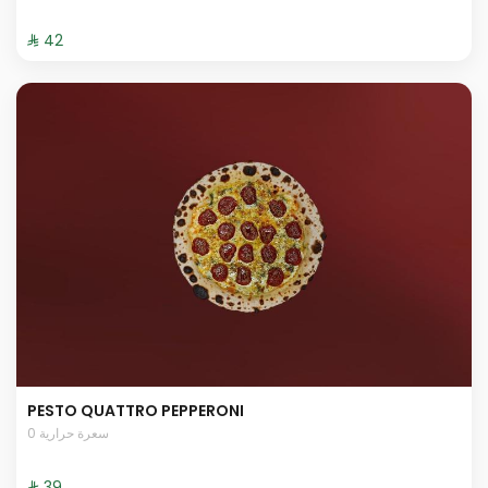
⁨⁦‪‬ 42⁩
PESTO QUATTRO PEPPERONI
0 سعرة حرارية
⁨⁦‪‬ 39⁩