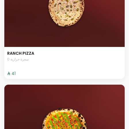
RANCH PIZZA
0 سعرة حرارية
⁨⁦‪‬ 41⁩