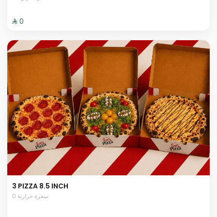
⁨⁦‪‬ 0⁩
3 PIZZA 8.5 INCH
0 سعرة حرارية