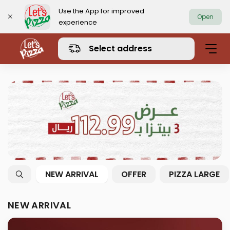
Use the App for improved
Open
experience
https://www.letspizza.sa/admin/promotion
Select address
NEW ARRIVAL
OFFER
PIZZA LARGE
NEW ARRIVAL