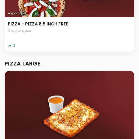
PIZZA + PIZZA 8.5 INCH FREE
0 سعرة حرارية
⁨⁦‪‬ 0⁩
PIZZA LARGE