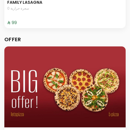
FAMILY LASAGNA
0 سعرة حرارية
⁨⁦‪‬ 99⁩
OFFER