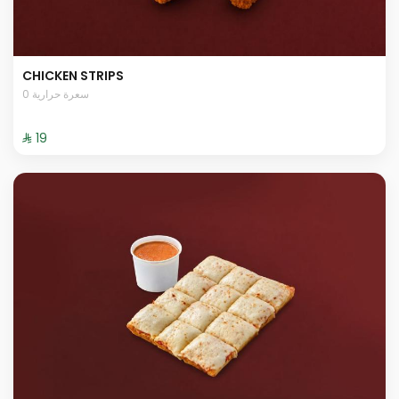
CHICKEN STRIPS
0 سعرة حرارية
⁨⁦‪‬ 19⁩