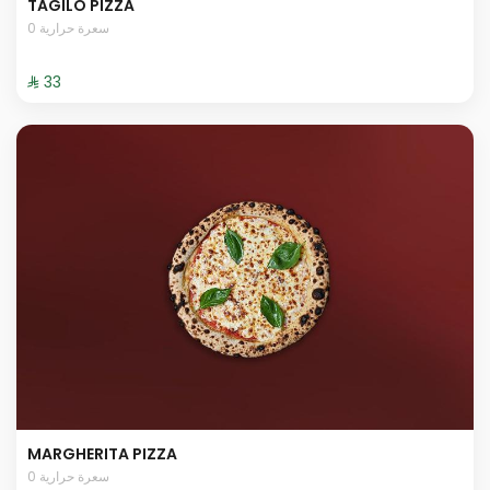
TAGILO PIZZA
0 سعرة حرارية
⁨⁦‪‬ 33⁩
MARGHERITA PIZZA
0 سعرة حرارية