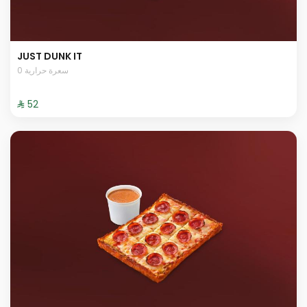
JUST DUNK IT
0 سعرة حرارية
⁨⁦‪‬ 52⁩