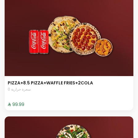
PIZZA+8.5 PIZZA+WAFFLE FRIES+2COLA
0 سعرة حرارية
⁨⁦‪‬ 99.99⁩