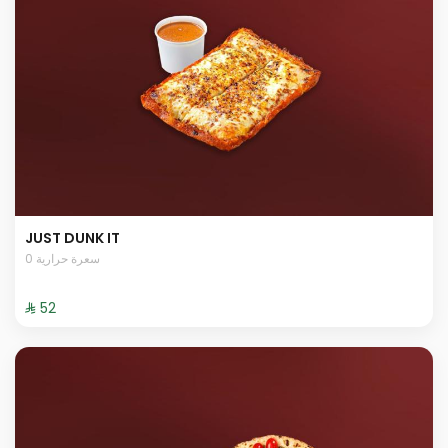
JUST DUNK IT
0 سعرة حرارية
⁨⁦‪‬ 52⁩