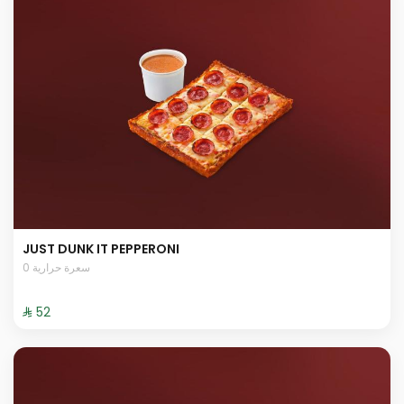
JUST DUNK IT PEPPERONI
0 سعرة حرارية
⁨⁦‪‬ 52⁩