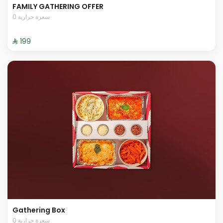
FAMILY GATHERING OFFER
0 سعرة حرارية
⁨⁦‪‬ 199⁩
Gathering Box
0 سعرة حرارية