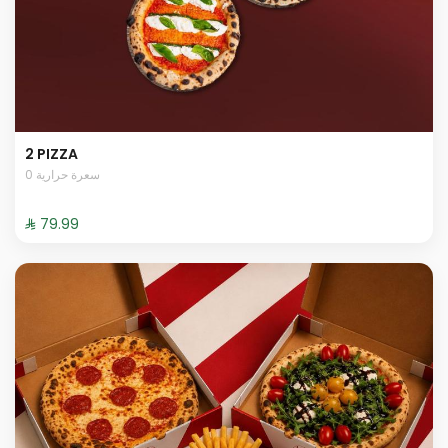
2 PIZZA
0 سعرة حرارية
⁨⁦‪‬ 79.99⁩