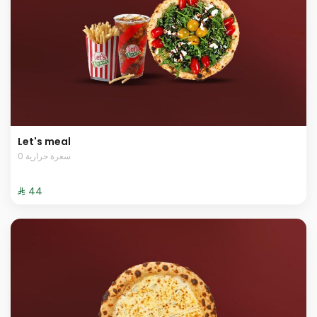
Let's meal
0 سعرة حرارية
⁨⁦‪‬ 44⁩