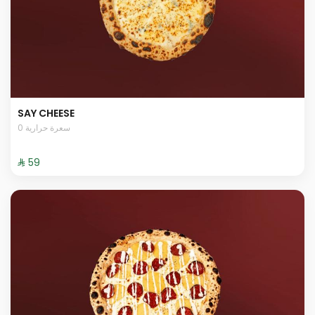
SAY CHEESE
0 سعرة حرارية
⁨⁦‪‬ 59⁩