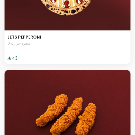
LETS PEPPERONI
0 سعرة حرارية
⁨⁦‪‬ 43⁩