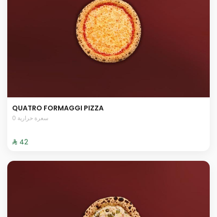
QUATRO FORMAGGI PIZZA
0 سعرة حرارية
⁨⁦‪‬ 42⁩