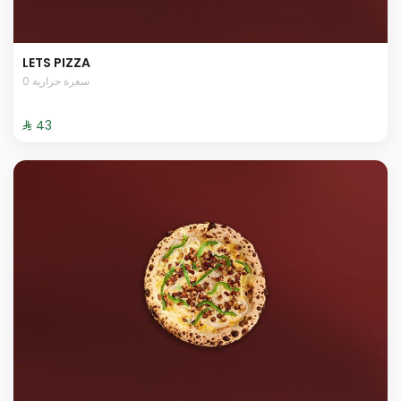
LETS PIZZA
0 سعرة حرارية
⁨⁦‪‬ 43⁩