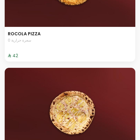
ROCOLA PIZZA
0 سعرة حرارية
⁨⁦‪‬ 42⁩