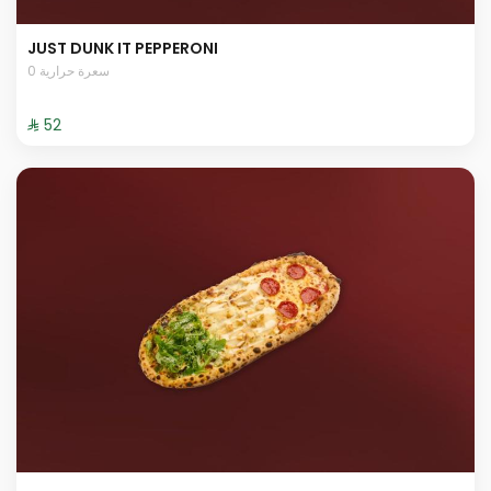
JUST DUNK IT PEPPERONI
0 سعرة حرارية
⁨⁦‪‬ 52⁩