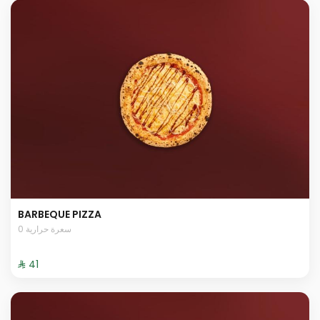
BARBEQUE PIZZA
0 سعرة حرارية
⁨⁦‪‬ 41⁩