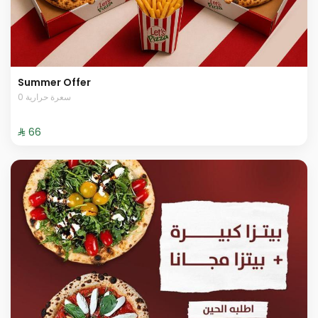
Summer Offer
0 سعرة حرارية
⁨⁦‪‬ 66⁩