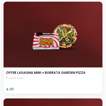
OFFER LASAGNA MINI + BURRATA GARDEN PIZZA
0 سعرة حرارية
⁨⁦‪‬ 88⁩