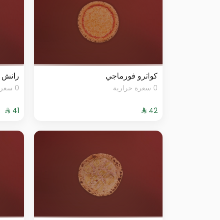
كواترو فورماجي
رانش ب
0 سعرة حرارية
0 سعرة حرارية