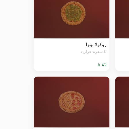
روكولا بيتزا
0 سعرة حرارية