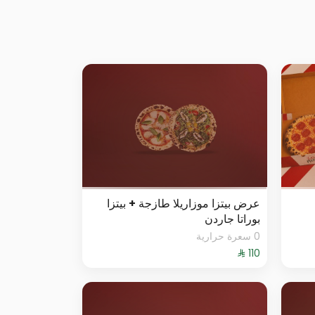
عرض بيتزا موزاريلا طازجة + بيتزا
بوراتا جاردن
0 سعرة حرارية