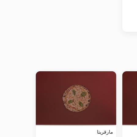
مارقريتا