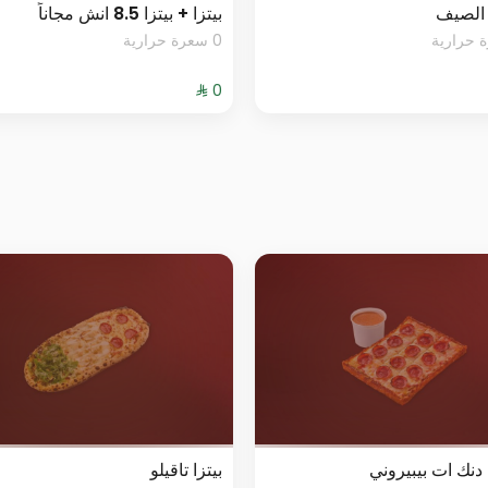
الصيف
بيتزا + بيتزا 8.5 انش مجاناً
0 سعرة حرارية
نك ات بيبيروني
بيتزا تاقيلو