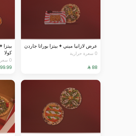
عرض لازانيا ميني + بيتزا بوراتا جاردن
كولا
0 سعرة حرارية
0 سعرة حرارية