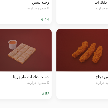
انك ات
وجبة ليتس
0 سعرة حرارية
س دجاج
جست دنك ات مارجريتا
0 سعرة حرارية