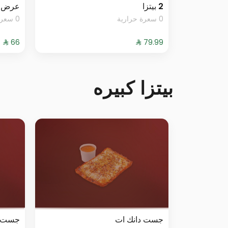
2 بيتزا
عرض 
0 سعرة حرارية
0 سعرة حرارية
بيتزا كبيره
جست دانك ات
جست د