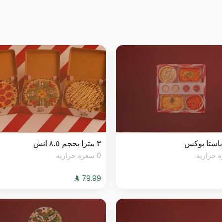
استا بوكس
٣ بيتزا بحجم ٨.٥ انش
0 سعرة حرارية