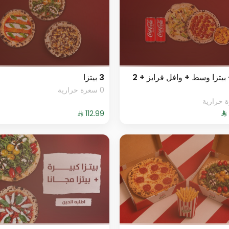
بيتزا + بيتزا وسط + وافل فرايز + 2
3 بيتزا
0 سعرة حرارية