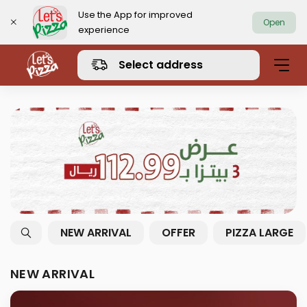
Use the App for improved
Open
experience
https://www.letspizza.sa/admin/promotion
Select address
NEW ARRIVAL
OFFER
PIZZA LARGE
NEW ARRIVAL