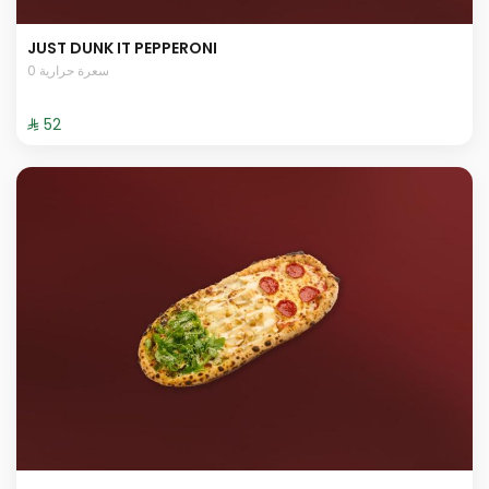
JUST DUNK IT PEPPERONI
0 سعرة حرارية
⁨⁦‪‬ 52⁩