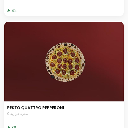
⁨⁦‪‬ 42⁩
PESTO QUATTRO PEPPERONI
0 سعرة حرارية
⁨⁦‪‬ 39⁩