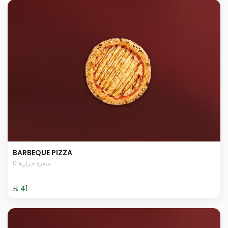
BARBEQUE PIZZA
0 سعرة حرارية
⁨⁦‪‬ 41⁩