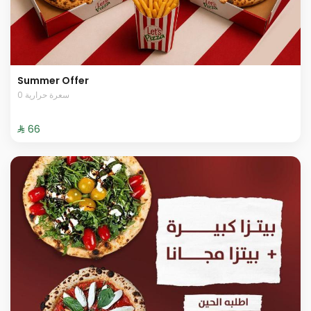
Summer Offer
0 سعرة حرارية
⁨⁦‪‬ 66⁩