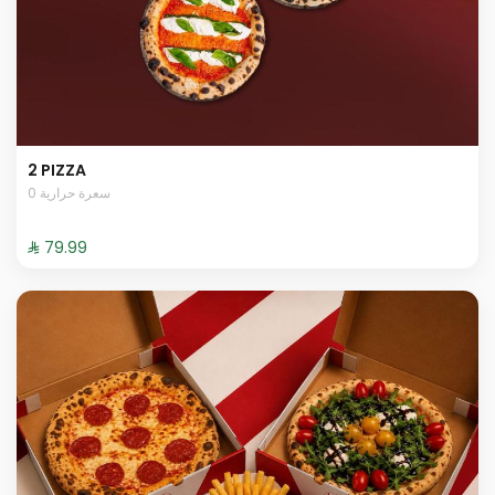
2 PIZZA
0 سعرة حرارية
⁨⁦‪‬ 79.99⁩