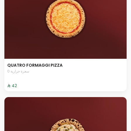
QUATRO FORMAGGI PIZZA
0 سعرة حرارية
⁨⁦‪‬ 42⁩