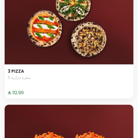
3 PIZZA
0 سعرة حرارية
⁨⁦‪‬ 112.99⁩