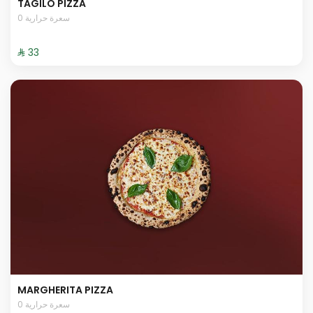
TAGILO PIZZA
0 سعرة حرارية
⁨⁦‪‬ 33⁩
MARGHERITA PIZZA
0 سعرة حرارية