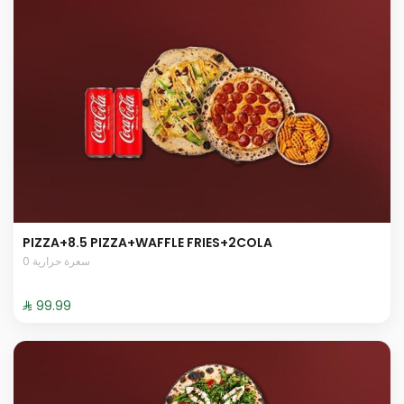
PIZZA+8.5 PIZZA+WAFFLE FRIES+2COLA
0 سعرة حرارية
⁨⁦‪‬ 99.99⁩