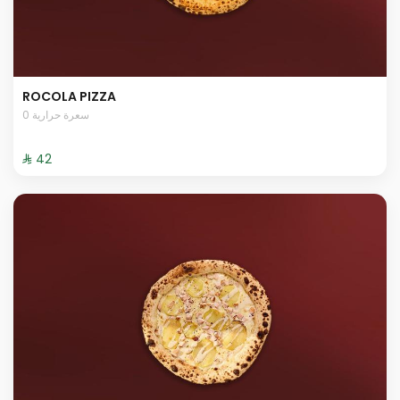
ROCOLA PIZZA
0 سعرة حرارية
⁨⁦‪‬ 42⁩