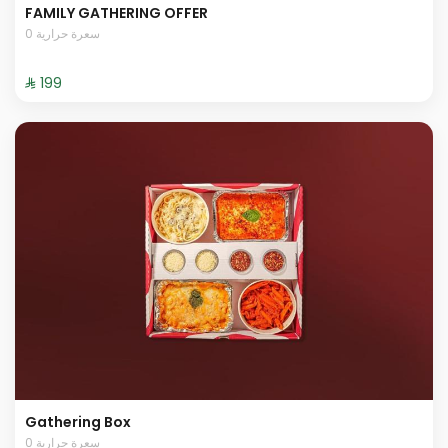
FAMILY GATHERING OFFER
0 سعرة حرارية
⁨⁦‪‬ 199⁩
Gathering Box
0 سعرة حرارية