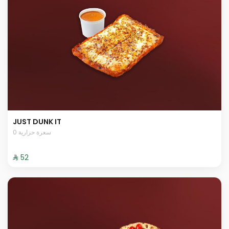
JUST DUNK IT
0 سعرة حرارية
⁨⁦‪‬ 52⁩