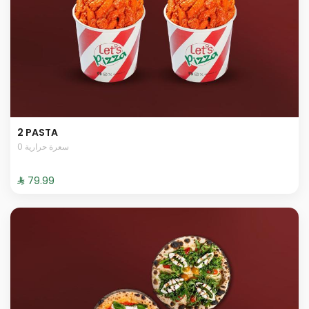
2 PASTA
0 سعرة حرارية
⁨⁦‪‬ 79.99⁩