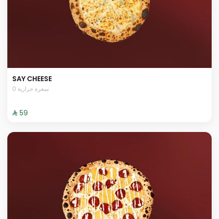
SAY CHEESE
0 سعرة حرارية
⁨⁦‪‬ 59⁩