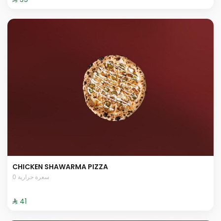
CHICKEN SHAWARMA PIZZA
0 سعرة حرارية
⁨⁦‪‬ 41⁩