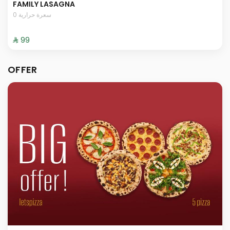
FAMILY LASAGNA
0 سعرة حرارية
⁨⁦‪‬ 99⁩
OFFER