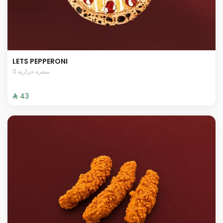
LETS PEPPERONI
0 سعرة حرارية
⁨⁦‪‬ 43⁩