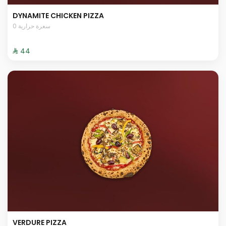
DYNAMITE CHICKEN PIZZA
0 سعرة حرارية
⁨⁦‪‬ 44⁩
VERDURE PIZZA