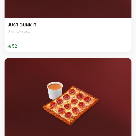
JUST DUNK IT
0 سعرة حرارية
⁨⁦‪‬ 52⁩