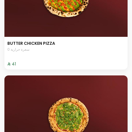
BUTTER CHICKEN PIZZA
0 سعرة حرارية
⁨⁦‪‬ 41⁩