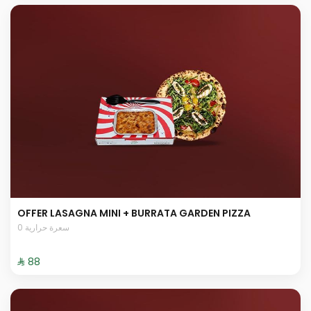
OFFER LASAGNA MINI + BURRATA GARDEN PIZZA
0 سعرة حرارية
⁨⁦‪‬ 88⁩