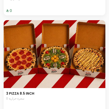
⁨⁦‪‬ 0⁩
3 PIZZA 8.5 INCH
0 سعرة حرارية