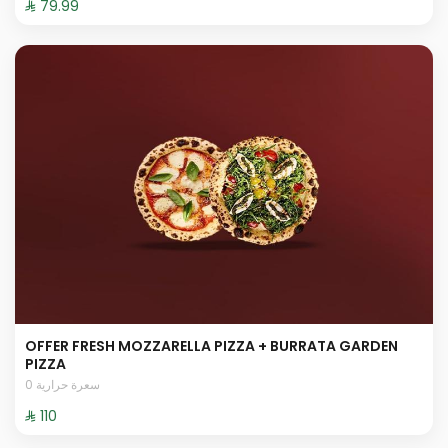
⁨⁦‪‬ 79.99⁩
OFFER FRESH MOZZARELLA PIZZA + BURRATA GARDEN
PIZZA
0 سعرة حرارية
⁨⁦‪‬ 110⁩