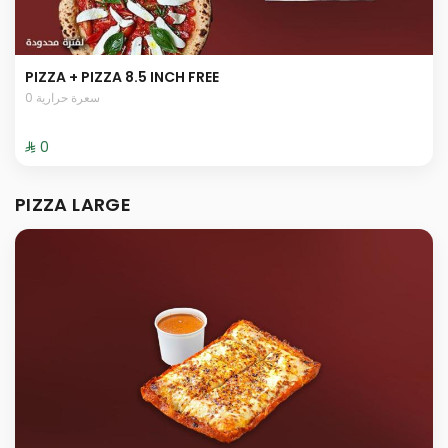
PIZZA + PIZZA 8.5 INCH FREE
0 سعرة حرارية
⁨⁦‪‬ 0⁩
PIZZA LARGE