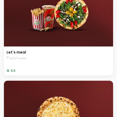
Let's meal
0 سعرة حرارية
⁨⁦‪‬ 44⁩