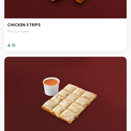
CHICKEN STRIPS
0 سعرة حرارية
⁨⁦‪‬ 19⁩