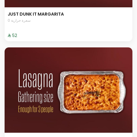
JUST DUNK IT MARGARITA
0 سعرة حرارية
⁨⁦‪‬ 52⁩