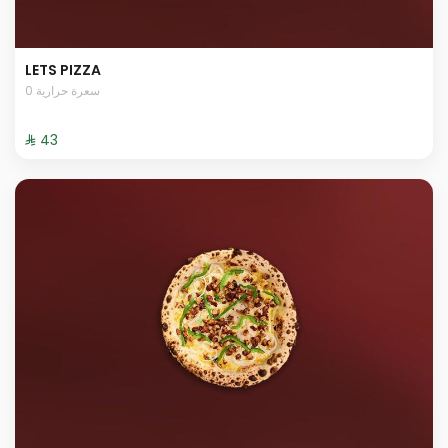
LETS PIZZA
0 سعرة حرارية
⁨⁦‪‬ 43⁩