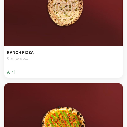
RANCH PIZZA
0 سعرة حرارية
⁨⁦‪‬ 41⁩