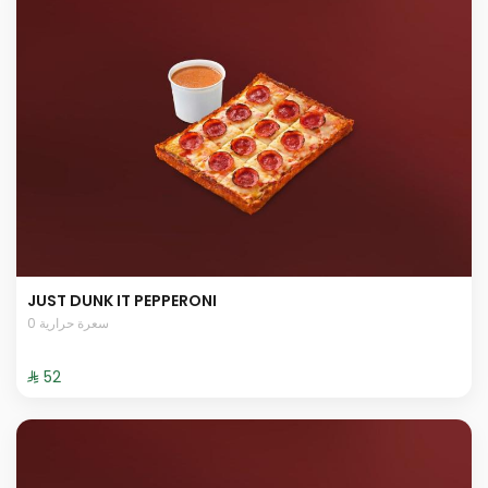
JUST DUNK IT PEPPERONI
0 سعرة حرارية
⁨⁦‪‬ 52⁩