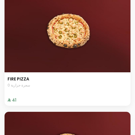
FIRE PIZZA
0 سعرة حرارية
⁨⁦‪‬ 41⁩