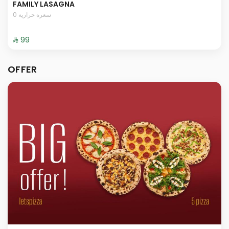
FAMILY LASAGNA
0 سعرة حرارية
⁨⁦‪‬ 99⁩
OFFER