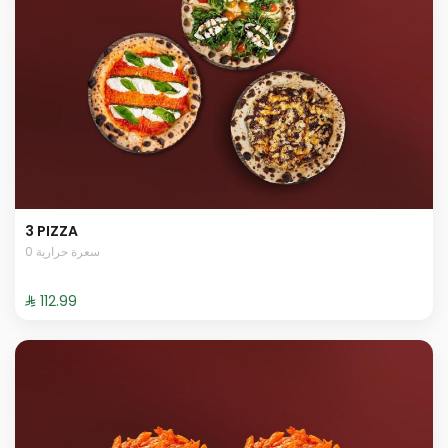
3 PIZZA
0 سعرة حرارية
⁨⁦‪‬ 112.99⁩