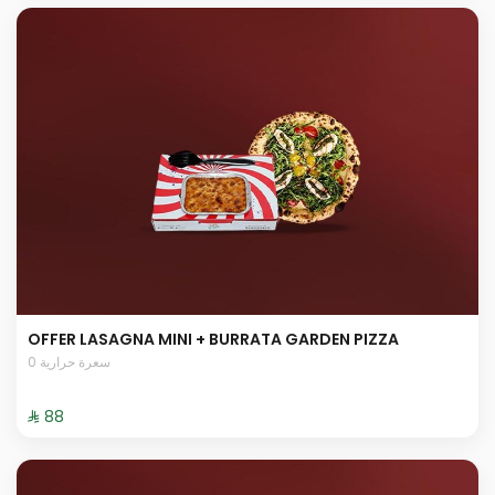
OFFER LASAGNA MINI + BURRATA GARDEN PIZZA
0 سعرة حرارية
⁨⁦‪‬ 88⁩