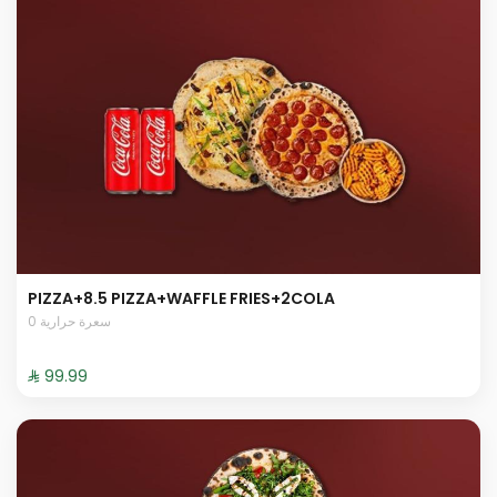
PIZZA+8.5 PIZZA+WAFFLE FRIES+2COLA
0 سعرة حرارية
⁨⁦‪‬ 99.99⁩