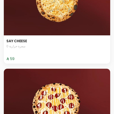
SAY CHEESE
0 سعرة حرارية
⁨⁦‪‬ 59⁩