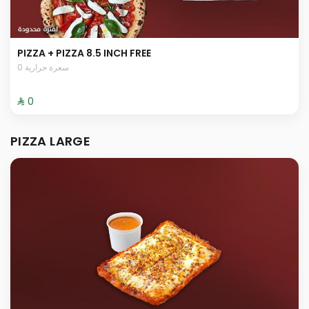
PIZZA + PIZZA 8.5 INCH FREE
0 سعرة حرارية
⁨⁦‪‬ 0⁩
PIZZA LARGE