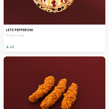
LETS PEPPERONI
0 سعرة حرارية
⁨⁦‪‬ 43⁩