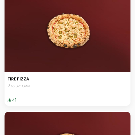
FIRE PIZZA
0 سعرة حرارية
⁨⁦‪‬ 41⁩