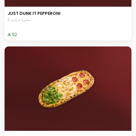
JUST DUNK IT PEPPERONI
0 سعرة حرارية
⁨⁦‪‬ 52⁩