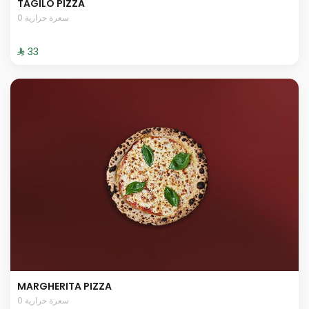
TAGILO PIZZA
0 سعرة حرارية
⁨⁦‪‬ 33⁩
MARGHERITA PIZZA
0 سعرة حرارية