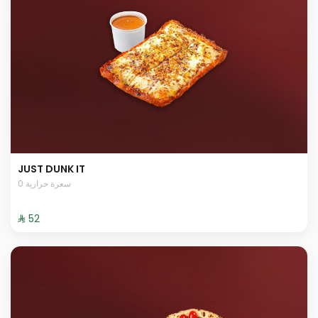
JUST DUNK IT
0 سعرة حرارية
⁨⁦‪‬ 52⁩