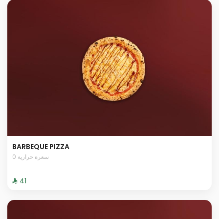
BARBEQUE PIZZA
0 سعرة حرارية
⁨⁦‪‬ 41⁩