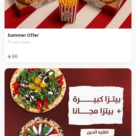
Summer Offer
0 سعرة حرارية
⁨⁦‪‬ 66⁩