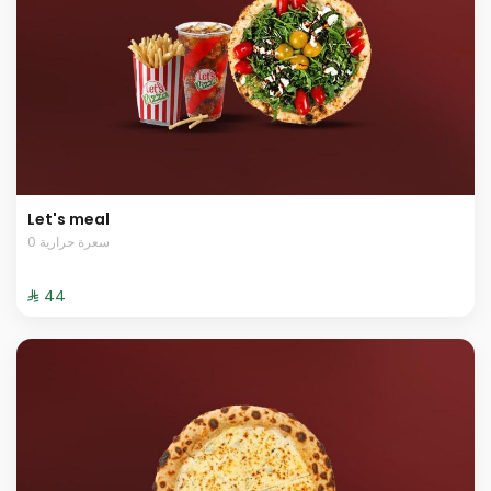
Let's meal
0 سعرة حرارية
⁨⁦‪‬ 44⁩