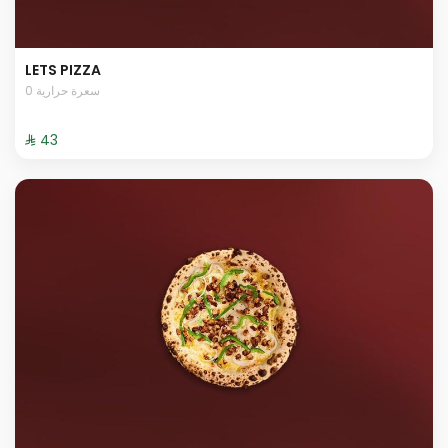
LETS PIZZA
0 سعرة حرارية
⁨⁦‪‬ 43⁩