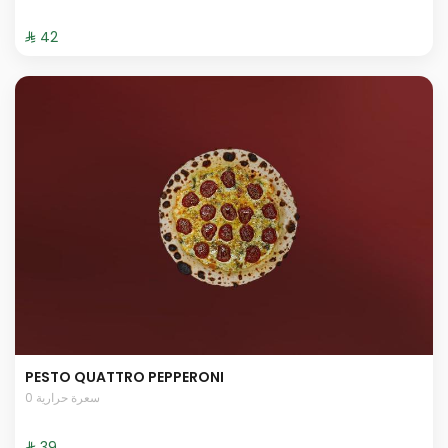
⁨⁦‪‬ 42⁩
PESTO QUATTRO PEPPERONI
0 سعرة حرارية
⁨⁦‪‬ 39⁩