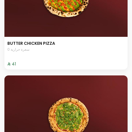
BUTTER CHICKEN PIZZA
0 سعرة حرارية
⁨⁦‪‬ 41⁩