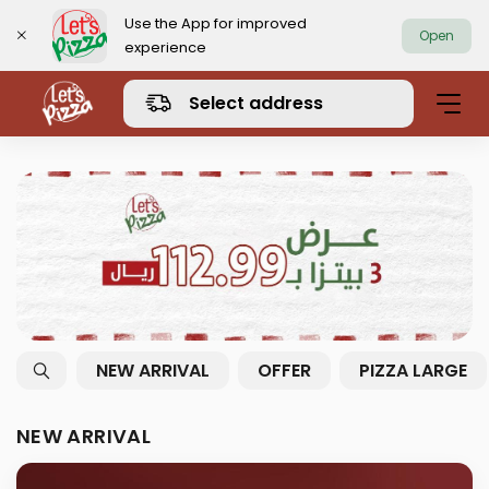
Use the App for improved
Open
experience
https://www.letspizza.sa/admin/promotion
Select address
NEW ARRIVAL
OFFER
PIZZA LARGE
NEW ARRIVAL