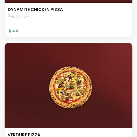
DYNAMITE CHICKEN PIZZA
0 سعرة حرارية
⁨⁦‪‬ 44⁩
VERDURE PIZZA