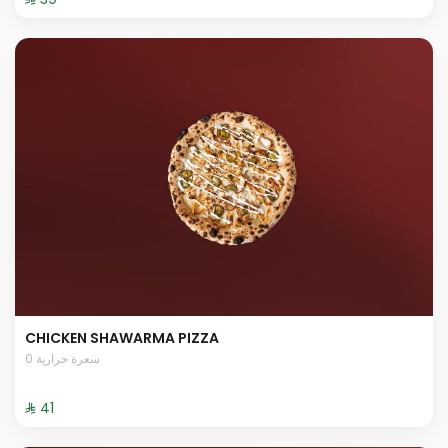
CHICKEN SHAWARMA PIZZA
0 سعرة حرارية
⁨⁦‪‬ 41⁩