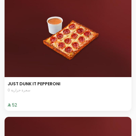
JUST DUNK IT PEPPERONI
0 سعرة حرارية
⁨⁦‪‬ 52⁩