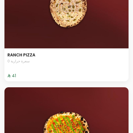
RANCH PIZZA
0 سعرة حرارية
⁨⁦‪‬ 41⁩