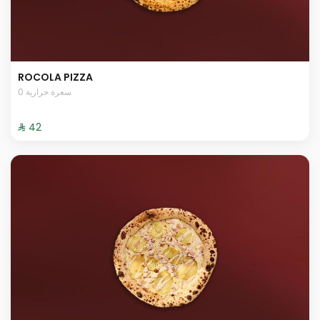
ROCOLA PIZZA
0 سعرة حرارية
⁨⁦‪‬ 42⁩