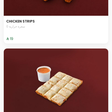
CHICKEN STRIPS
0 سعرة حرارية
⁨⁦‪‬ 19⁩