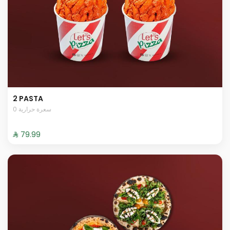
2 PASTA
0 سعرة حرارية
⁨⁦‪‬ 79.99⁩