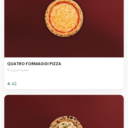
QUATRO FORMAGGI PIZZA
0 سعرة حرارية
⁨⁦‪‬ 42⁩