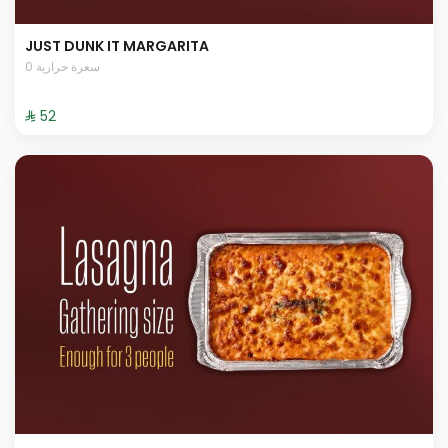
JUST DUNK IT MARGARITA
0 سعرة حرارية
⁨⁦‪‬ 52⁩