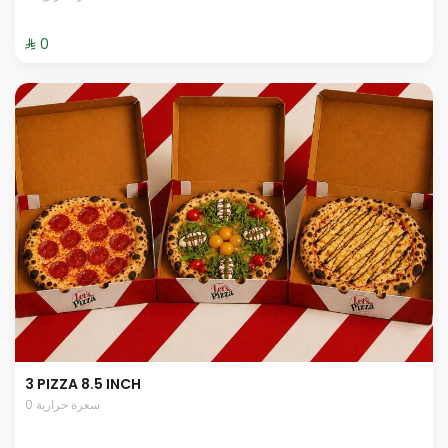
⁨⁦‪‬ 0⁩
3 PIZZA 8.5 INCH
0 سعرة حرارية