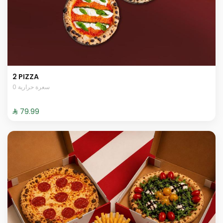
2 PIZZA
0 سعرة حرارية
⁨⁦‪‬ 79.99⁩