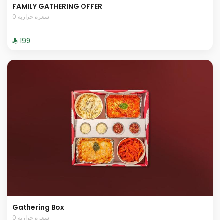
FAMILY GATHERING OFFER
0 سعرة حرارية
⁨⁦‪‬ 199⁩
Gathering Box
0 سعرة حرارية