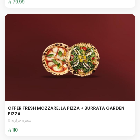
⁨⁦‪‬ 79.99⁩
OFFER FRESH MOZZARELLA PIZZA + BURRATA GARDEN
PIZZA
0 سعرة حرارية
⁨⁦‪‬ 110⁩