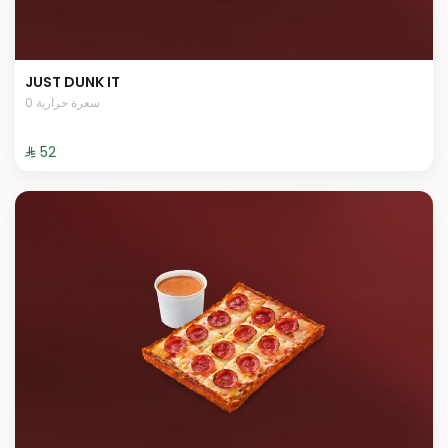
JUST DUNK IT
0 سعرة حرارية
⁨⁦‪‬ 52⁩