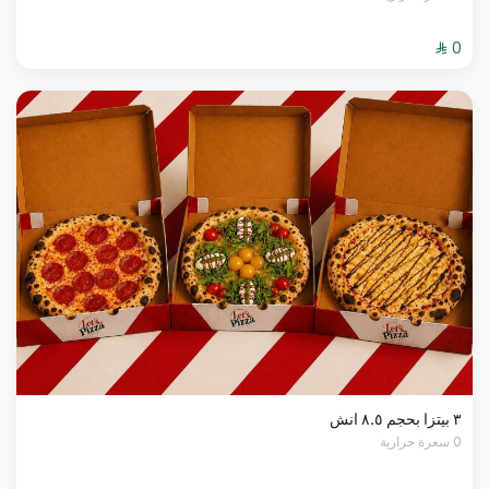
٣ بيتزا بحجم ٨.٥ انش
0 سعرة حرارية