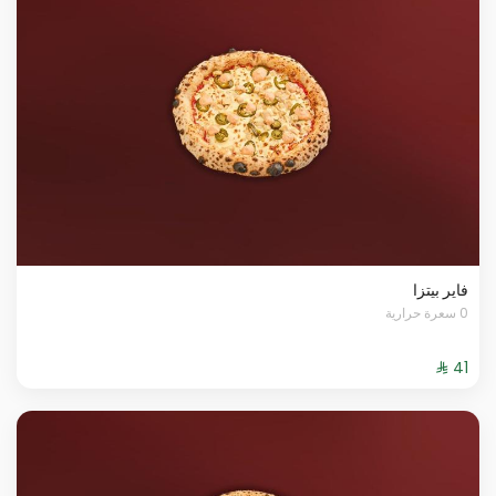
فاير بيتزا
0 سعرة حرارية