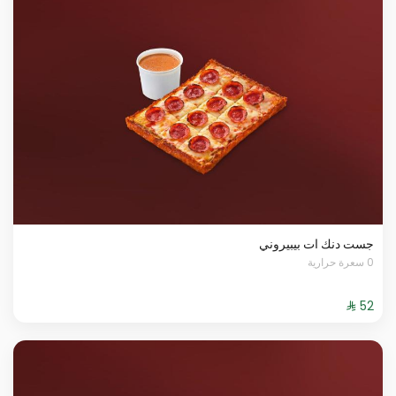
جست دنك ات بيبيروني
0 سعرة حرارية