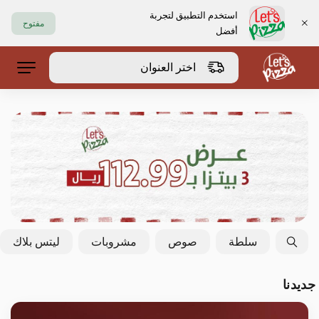
استخدم التطبيق لتجربة
مفتوح
أفضل
https://www.letspizza.sa/admin/promotion
اختر العنوان
حلا
سلطة
صوص
مشروبات
ليتس بلاك
جديدنا