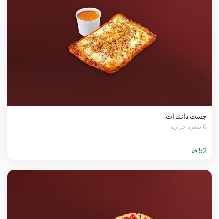
جست دانك ات
0 سعرة حرارية