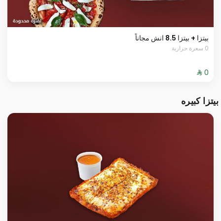
بيتزا + بيتزا 8.5 انش مجاناً
0 سعرة حرارية
بيتزا كبيره