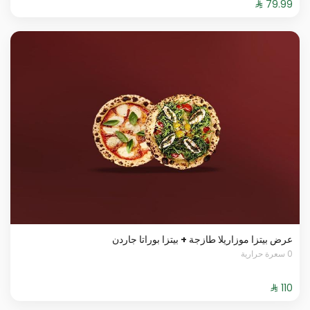
عرض بيتزا موزاريلا طازجة + بيتزا بوراتا جاردن
0 سعرة حرارية