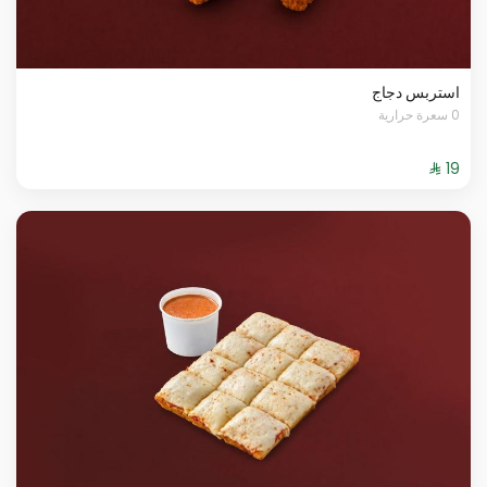
استربس دجاج
0 سعرة حرارية