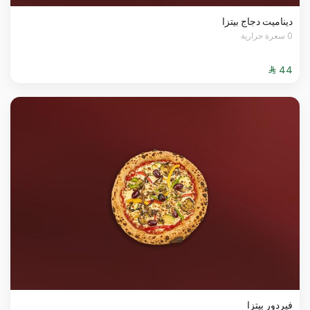
ديناميت دجاج بيتزا
0 سعرة حرارية
فيردور بيتزا