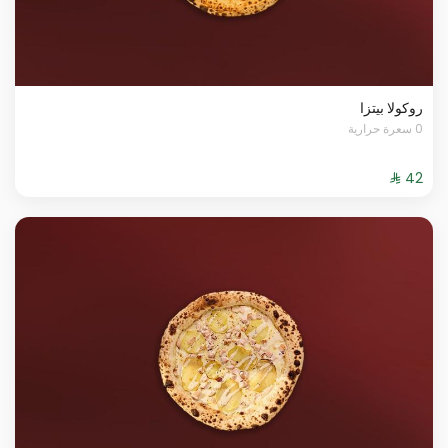
روكولا بيتزا
0 سعرة حرارية