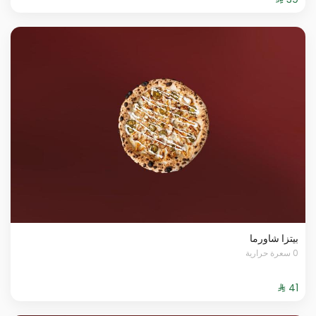
بيتزا شاورما
0 سعرة حرارية