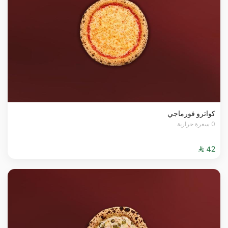
كواترو فورماجي
0 سعرة حرارية