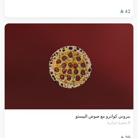
ببروني كواترو مع صوص البيستو
0 سعرة حرارية