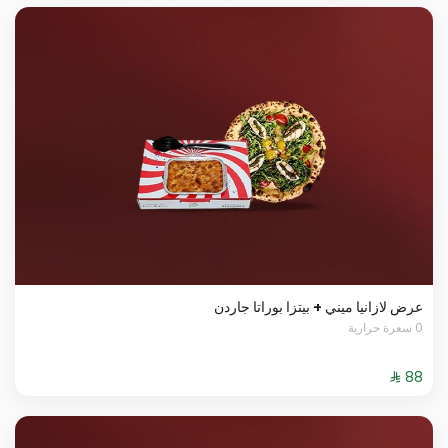
عرض لازانيا ميني + بيتزا بوراتا جاردن
0 سعرة حرارية