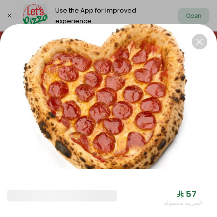
Use the App for improved
Open
experience
https://www.letspizza.sa/admin/promotion
Select address
NEW ARRIVAL
OFFER
PIZZA LARGE
NEW ARRIVAL
⁨⁦‪‬ 57⁩
الضريبة مشمولة