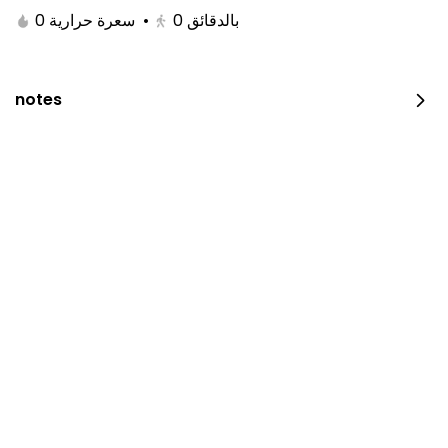
0 سعرة حرارية
•
0
بالدقائق
notes
JUST DUNK IT PEPPERONI
0 سعرة حرارية
⁨⁦‪‬ 52⁩