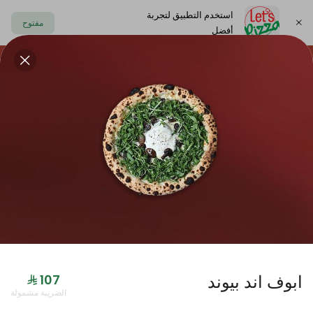
استخدم التطبيق لتجربة
مفتوح
أفضل
https://www.letspizza.sa/admin/promotion
اختر العنوان
حلا
سلطة
صوص
مشروبات
ليتس بلاك
ابوف اند بيوند
جديدنا
الضريبة مشمولة