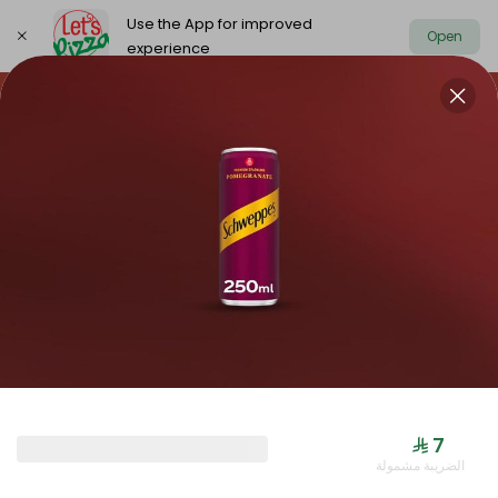
Use the App for improved
Open
experience
https://www.letspizza.sa/admin/promotion
Select address
NEW ARRIVAL
OFFER
PIZZA LARGE
NEW ARRIVAL
⁨⁦‪‬ 7⁩
الضريبة مشمولة