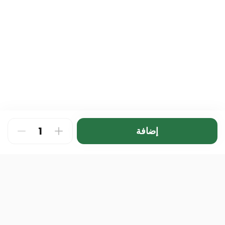
Let's meal
0 سعرة حرارية
إضافة
⁨⁦‪‬ 44⁩