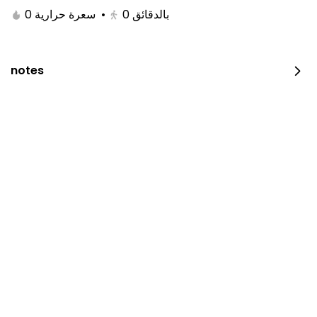
0 سعرة حرارية
•
0
بالدقائق
notes
JUST DUNK IT PEPPERONI
0 سعرة حرارية
⁨⁦‪‬ 52⁩