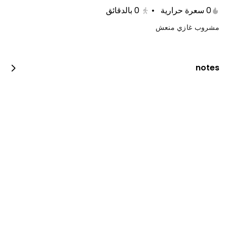
0 سعرة حرارية
•
0
بالدقائق
مشروب غازي منعش
notes
جست دنك ات بيبيروني
0 سعرة حرارية