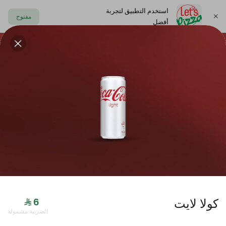
استخدم التطبيق لتجربة
مفتوح
أفضل
https://www.letspizza.sa/admin/promotion
اختر العنوان
حلا
سلطة
صوص
مشروبات
ليتس بلاك
كولا لايت
جديدنا
الضريبة مشمولة