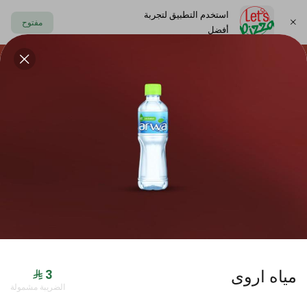
استخدم التطبيق لتجربة
مفتوح
أفضل
https://www.letspizza.sa/admin/promotion
اختر العنوان
حلا
سلطة
صوص
مشروبات
ليتس بلاك
مياه اروى
جديدنا
الضريبة مشمولة