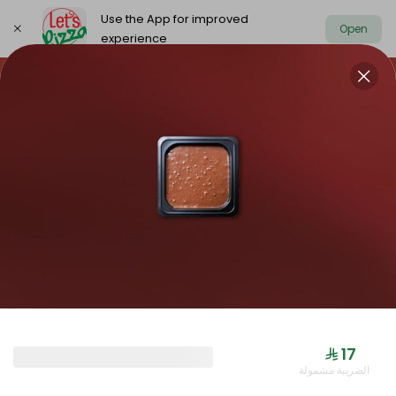
Use the App for improved
Open
experience
https://www.letspizza.sa/admin/promotion
Select address
NEW ARRIVAL
OFFER
PIZZA LARGE
NEW ARRIVAL
⁨⁦‪‬ 17⁩
الضريبة مشمولة