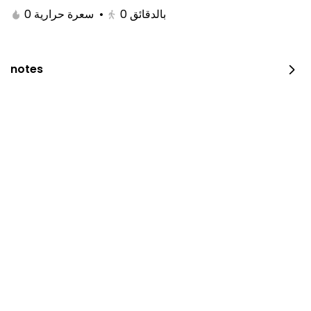
0 سعرة حرارية
•
0
بالدقائق
notes
JUST DUNK IT PEPPERONI
0 سعرة حرارية
⁨⁦‪‬ 52⁩