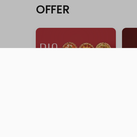
OFFER
FAMILY GATHERING OFFER
Gath
0 ية
0 سعرة حرارية
⁨⁦‪‬ 199⁩
⁨⁦‪‬ 0⁩