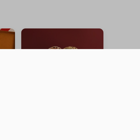
OFFER FRESH MOZZARELLA
PIZZA + BURRATA GARDEN
PIZZA
0 سعرة حرارية
⁨⁦‪‬ 110⁩