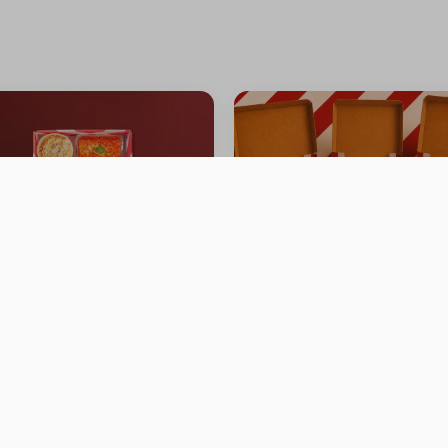
ering Box
3 PIZZA 8.5 INCH
0 سعرة حرارية
سعرة حرار
⁨⁦‪‬ 79.99⁩