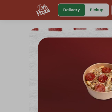
https://www.letspizza.sa/admin/promotion
Delivery
Pickup