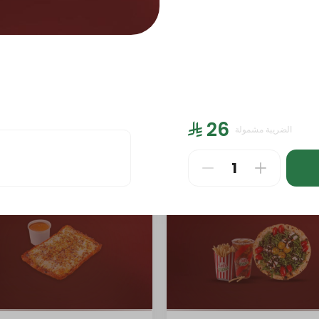
PIZZA LARGE
PIZZA MEDIUM (8.5 inch)
PA
⁨⁦‪‬ 26⁩
الضريبة مشمولة