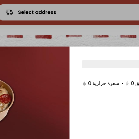
Select address
0 سعرة حرارية
•
0
ق