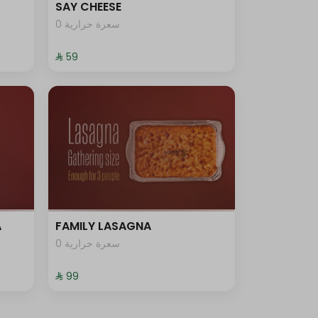
SAY CHEESE
0 سعرة حرارية
⁨⁦‪‬ 59⁩
A
FAMILY LASAGNA
0 سعرة حرارية
⁨⁦‪‬ 99⁩