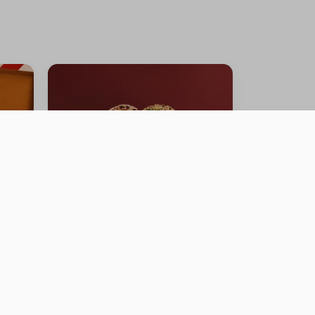
OFFER FRESH MOZZARELLA
PIZZA + BURRATA GARDEN
PIZZA
0 سعرة حرارية
⁨⁦‪‬ 110⁩