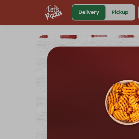
https://www.letspizza.sa/admin/promotion
Delivery
Pickup