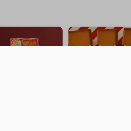
ering Box
3 PIZZA 8.5 INCH
0 سعرة حرارية
سعرة حرار
⁨⁦‪‬ 79.99⁩