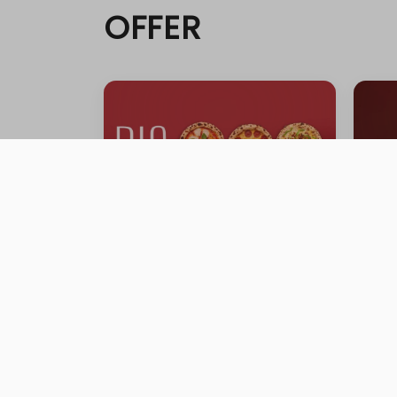
OFFER
FAMILY GATHERING OFFER
Gath
0 ية
0 سعرة حرارية
⁨⁦‪‬ 199⁩
⁨⁦‪‬ 0⁩