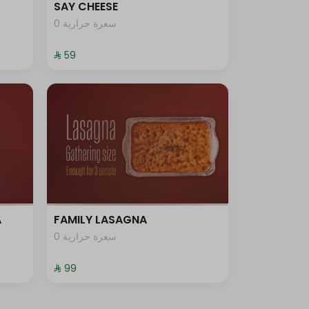
SAY CHEESE
0 سعرة حرارية
⁨⁦‪‬ 59⁩
A
FAMILY LASAGNA
0 سعرة حرارية
⁨⁦‪‬ 99⁩