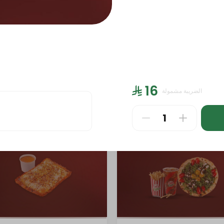
PIZZA LARGE
PIZZA MEDIUM (8.5 inch)
PA
⁨⁦‪‬ 16⁩
الضريبة مشمولة