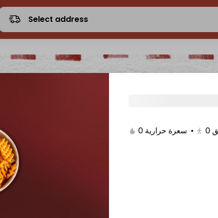
Select address
0 سعرة حرارية
•
0
ق