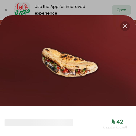
Use the App for improved
Open
experience
https://www.letspizza.sa/admin/promotion
Select address
NEW ARRIVAL
OFFER
PIZZA LARGE
NEW ARRIVAL
⁨⁦‪‬ 42⁩
الضريبة مشمولة