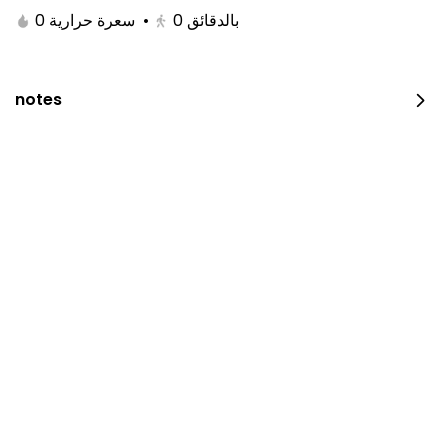
0 سعرة حرارية
•
0
بالدقائق
notes
JUST DUNK IT PEPPERONI
0 سعرة حرارية
⁨⁦‪‬ 52⁩