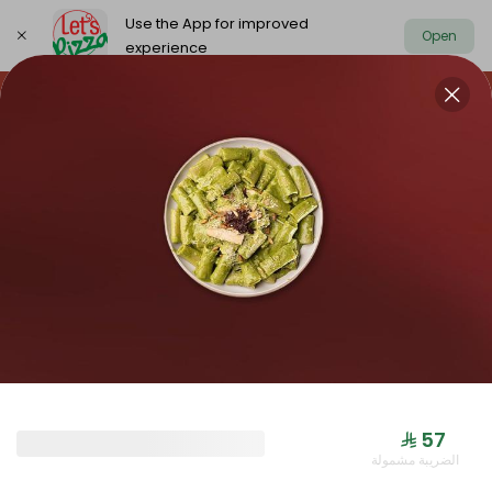
Use the App for improved
Open
experience
https://www.letspizza.sa/admin/promotion
Select address
NEW ARRIVAL
OFFER
PIZZA LARGE
NEW ARRIVAL
⁨⁦‪‬ 57⁩
الضريبة مشمولة