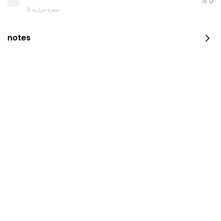
⁨⁦‪‬ 0⁩
0 سعرة حرارية
notes
CHICKEN STRIPS
0 سعرة حرارية
⁨⁦‪‬ 19⁩