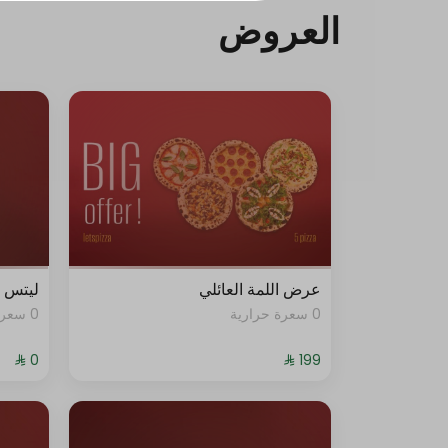
العروض
فانتا
سبرايت
مقبلات
حد أقصى 10
بطاط مقلية
ويدجز حار
عرض اللمة العائلي
ليتس ب
0 سعرة حرارية
0 سعرة حرارية
وافل فرايز
غراتان البطاطا
هوت دوق