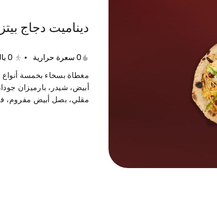
ديناميت دجاج بيت
0 سعرة حرارية
•
0
با
جمعات
بينا ساندوتش
مقبلات
حلا
سلطة
مغطاة بسخاء بخمسة أنواع م
أبيض، شيدر، بارميزان جودا
مقلي، بصل أبيض مفروم، فل