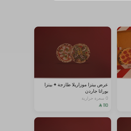
عرض بيتزا موزاريلا طازجة + بيتزا
بوراتا جاردن
0 سعرة حرارية