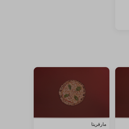
مارقريتا