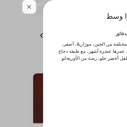
زا وسط
لدقائق
صوص
مشروبات
ليتس بلاك
ختلفة من الجبن، موزاريلا، أصفر،
، عمرها عشرة أشهر، مع طبقة دجاج
فل أخضر حلو، رشة من الأوريجانو