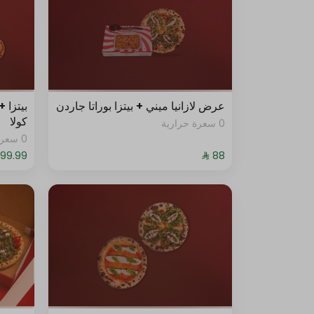
خبز بالثوم
الحلا
عرض لازانيا ميني + بيتزا بوراتا جاردن
حد أقصى 10
كولا
0 سعرة حرارية
كعكة الشوكولاتة بالبندق
0 سعرة حرارية
لوتس تشيز كيك
كعكة الشوكولاتة المقرمشة