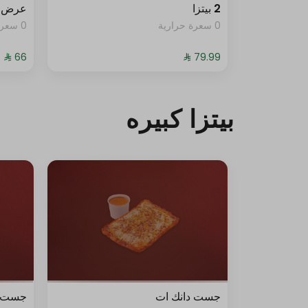
2 بيتزا
عرض 
0 سعرة حرارية
0 سعرة حرارية
بيتزا كبيره
جست دانك ات
جست د