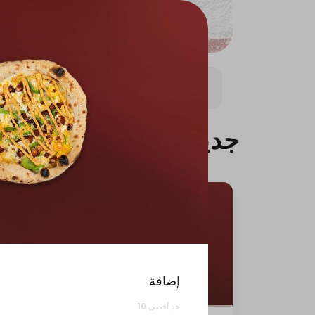
بيتزا كبيره
بيتزا وسط (8.5 انش)
باستا
باستا ال
جديدنا
إضافة
حد أقصى 10