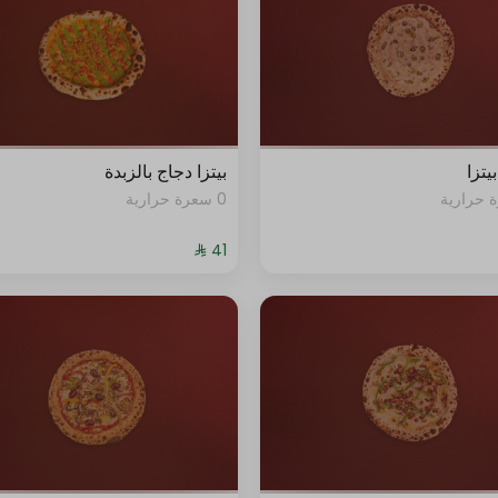
يتزا
بيتزا دجاج بالزبدة
0 سعرة حرارية