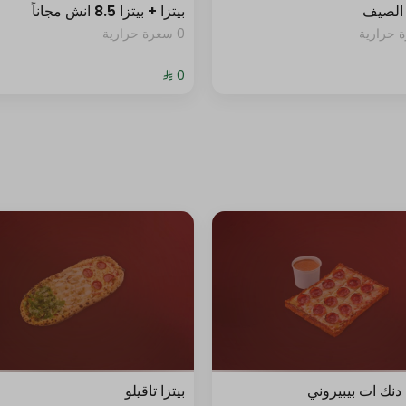
الصيف
بيتزا + بيتزا 8.5 انش مجاناً
0 سعرة حرارية
نك ات بيبيروني
بيتزا تاقيلو