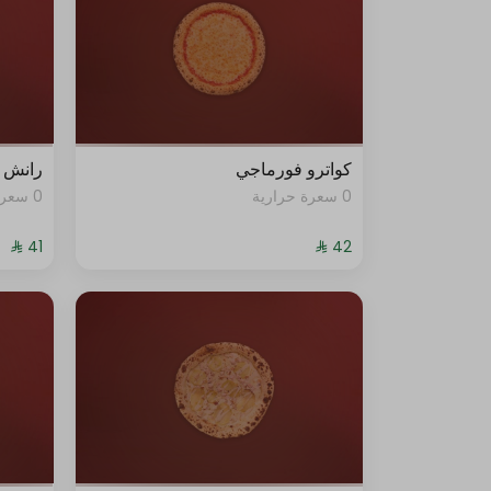
كواترو فورماجي
رانش ب
0 سعرة حرارية
0 سعرة حرارية