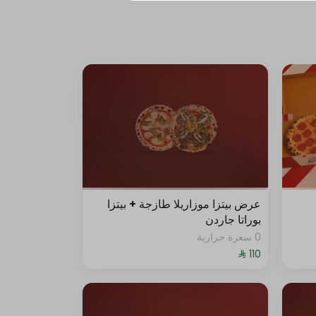
عرض بيتزا موزاريلا طازجة + بيتزا
بوراتا جاردن
0 سعرة حرارية