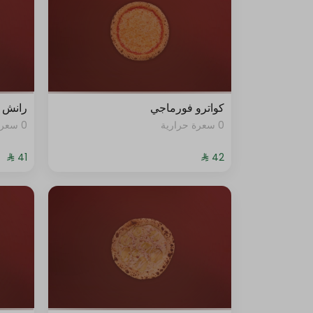
جرجير
زيت الترفل
لحم
كواترو فورماجي
رانش ب
0 سعرة حرارية
0 سعرة حرارية
كوسة
رقائق الفلفل الحار
فريش موزاريلا
صوص الطماطم
جرجير