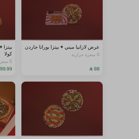
ويدجز حار
وافل فرايز
هوت دوق
عرض لازانيا ميني + بيتزا بوراتا جاردن
كولا
0 سعرة حرارية
خبز بالثوم
0 سعرة حرارية
غراتان البطاطا
الحلا
حد أقصى 10
كعكة الشوكولاتة بالبندق