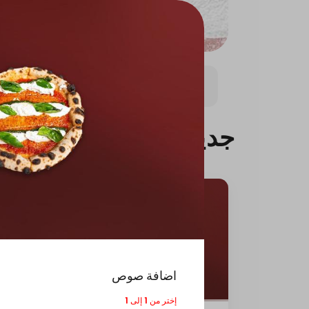
بيتزا كبيره
بيتزا وسط (8.5 انش)
باستا
باستا ال
جديدنا
اضافة صوص
إختر من 1 إلى 1