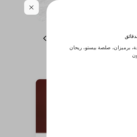
لدقائق
صوص
مشروبات
ليتس بلاك
، برميزان، صلصة بيستو، ريحان
ون