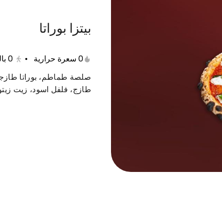
بيتزا بوراتا
0 سعرة حرارية
•
0
با
جمعات
بينا ساندوتش
مقبلات
حلا
سلطة
صلصة طماطم، بوراتا طازجة
طازج، فلفل اسود، زيت زيت