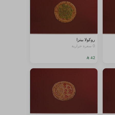
روكولا بيتزا
0 سعرة حرارية