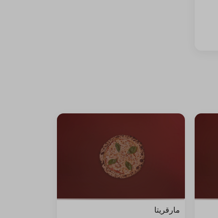
مارقريتا