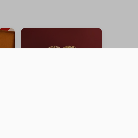
OFFER FRESH MOZZARELLA
PIZZA + BURRATA GARDEN
PIZZA
0 سعرة حرارية
⁨⁦‪‬ 110⁩