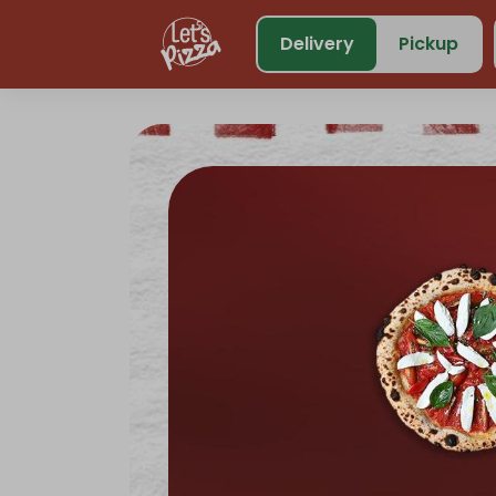
https://www.letspizza.sa/admin/promotion
Delivery
Pickup