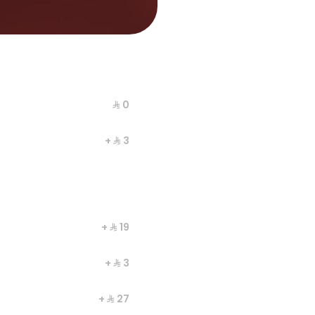
PIZZA LARGE
PIZZA MEDIUM (8.5 inch)
PA
⁨⁦‪‬ 0⁩
+ ⁨⁦‪‬ 3⁩
+ ⁨⁦‪‬ 19⁩
+ ⁨⁦‪‬ 3⁩
+ ⁨⁦‪‬ 27⁩