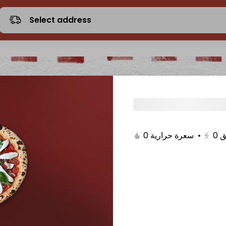
Select address
0 سعرة حرارية
•
0
ق