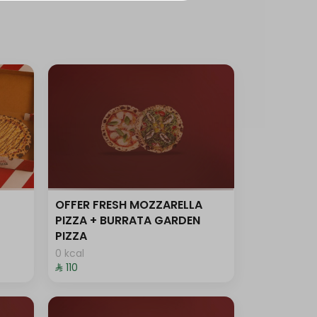
OFFER FRESH MOZZARELLA
PIZZA + BURRATA GARDEN
PIZZA
0 kcal
⁨⁦‪‬ 110⁩