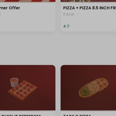
mer Offer
PIZZA + PIZZA 8.5 INCH FR
+ ⁨⁦‪‬ 3⁩
l
0 kcal
+ ⁨⁦‪‬ 4⁩
⁨⁦‪‬ 0⁩
+ ⁨⁦‪‬ 4⁩
+ ⁨⁦‪‬ 4⁩
+ ⁨⁦‪‬ 4⁩
+ ⁨⁦‪‬ 3⁩
+ ⁨⁦‪‬ 4⁩
+ ⁨⁦‪‬ 4⁩
+ ⁨⁦‪‬ 4⁩