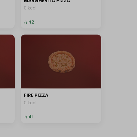
MARGHERITA PIZZA
0 kcal
⁨⁦‪‬ 42⁩
FIRE PIZZA
0 kcal
⁨⁦‪‬ 41⁩