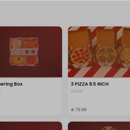
+ ⁨⁦‪‬ 3⁩
+ ⁨⁦‪‬ 4⁩
+ ⁨⁦‪‬ 4⁩
+ ⁨⁦‪‬ 4⁩
+ ⁨⁦‪‬ 4⁩
ering Box
3 PIZZA 8.5 INCH
l
0 kcal
+ ⁨⁦‪‬ 14⁩
⁨⁦‪‬ 79.99⁩
+ ⁨⁦‪‬ 14⁩
+ ⁨⁦‪‬ 16⁩