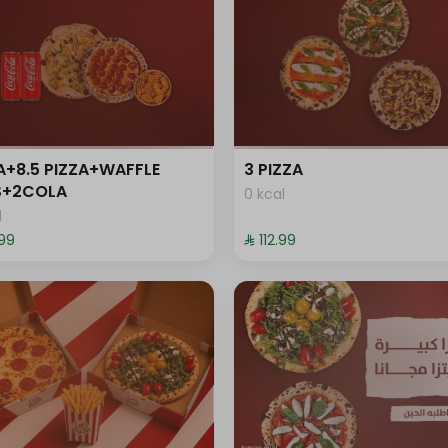
+ ⁨⁦‪‬ 19⁩
+ ⁨⁦‪‬ 17⁩
+ ⁨⁦‪‬ 17⁩
A+8.5 PIZZA+WAFFLE
3 PIZZA
ES+2COLA
0 kcal
l
.99⁩
⁨⁦‪‬ 112.99⁩
+ ⁨⁦‪‬ 18⁩
+ ⁨⁦‪‬ 18⁩
+ ⁨⁦‪‬ 18⁩