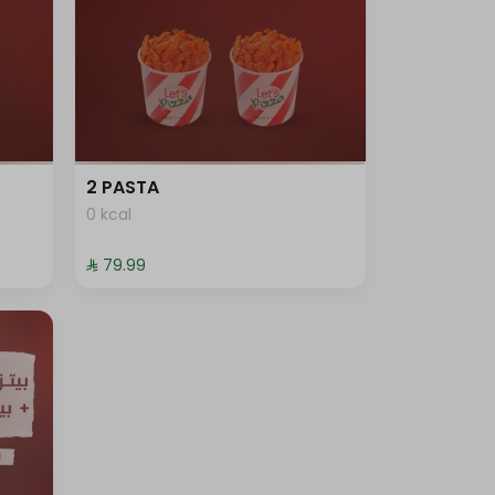
2 PASTA
0 kcal
⁨⁦‪‬ 79.99⁩