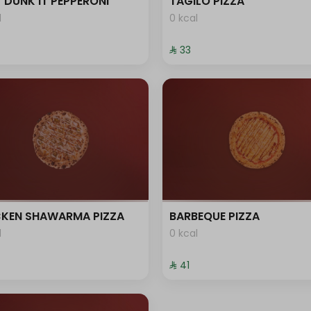
 DUNK IT PEPPERONI
TAGILO PIZZA
l
0 kcal
+ ⁨⁦‪‬ 4⁩
⁨⁦‪‬ 33⁩
+ ⁨⁦‪‬ 4⁩
+ ⁨⁦‪‬ 4⁩
+ ⁨⁦‪‬ 6⁩
+ ⁨⁦‪‬ 4⁩
+ ⁨⁦‪‬ 4⁩
CKEN SHAWARMA PIZZA
BARBEQUE PIZZA
l
0 kcal
+ ⁨⁦‪‬ 8⁩
⁨⁦‪‬ 41⁩
+ ⁨⁦‪‬ 4⁩