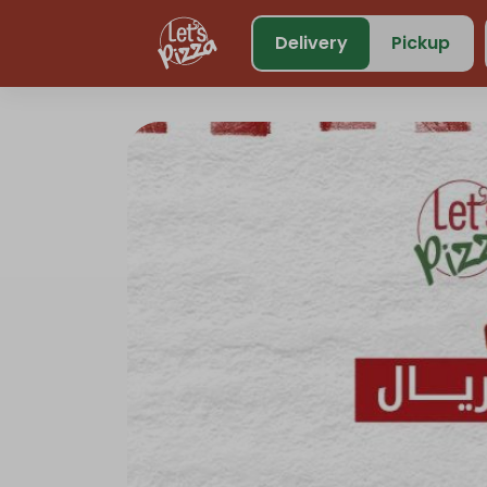
https://www.letspizza.sa/admin/promotion
Delivery
Pickup