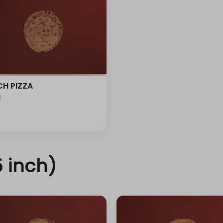
+ ⁨⁦‪‬ 4⁩
+ ⁨⁦‪‬ 4⁩
+ ⁨⁦‪‬ 15⁩
+ ⁨⁦‪‬ 4⁩
H PIZZA
l
+ ⁨⁦‪‬ 4⁩
+ ⁨⁦‪‬ 4⁩
+ ⁨⁦‪‬ 4⁩
 inch)
+ ⁨⁦‪‬ 4⁩
+ ⁨⁦‪‬ 4⁩