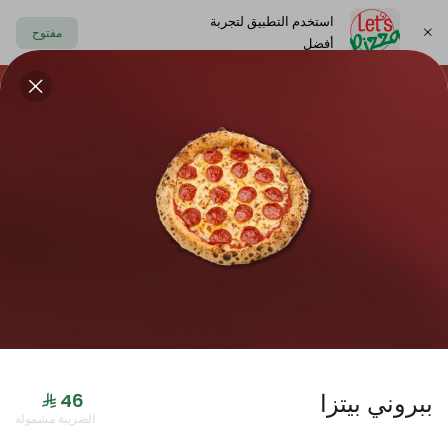
استخدم التطبيق لتجربة
مفتوح
أفضل
https://www.letspizza.sa/admin/promotion
اختر العنوان
حلا
سلطة
صوص
مشروبات
ليتس بلاك
ببروني بيتزا
جديدنا
الضريبة مشمولة