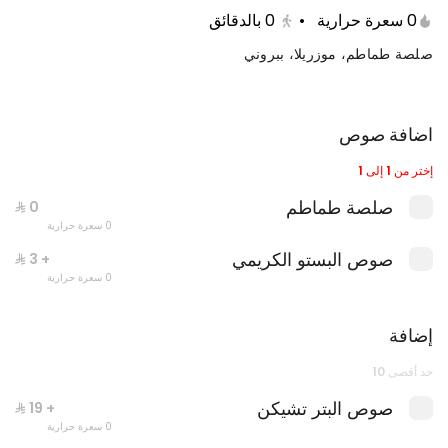
0 سعرة حرارية
•
0
بالدقائق
صلصة طماطم، موزريلا، ببروني
اضافة صوص
إختر من 1 إلى 1
صلصة طماطم
0 سعرة حرارية
صوص البستو الكريمي
+ ⁨⁦‪‬ 3⁩
جست دنك ات بيبيروني
0 سعرة حرارية
0 سعرة حرارية
إضافة
حد أقصى 10
صوص البتر تشيكن
+ ⁨⁦‪‬ 19⁩
0 سعرة حرارية