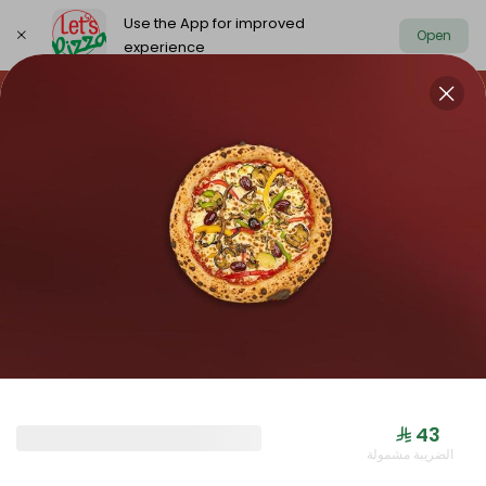
Use the App for improved
Open
experience
https://www.letspizza.sa/admin/promotion
Select address
NEW ARRIVAL
OFFER
PIZZA LARGE
NEW ARRIVAL
⁨⁦‪‬ 43⁩
الضريبة مشمولة