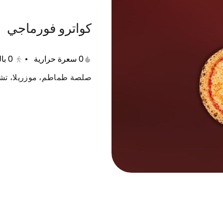
كواترو فورماجي
0 سعرة حرارية
•
0
با
جمعات
بينا ساندوتش
مقبلات
حلا
سلطة
صلصة طماطم، موزريلا، تشيد