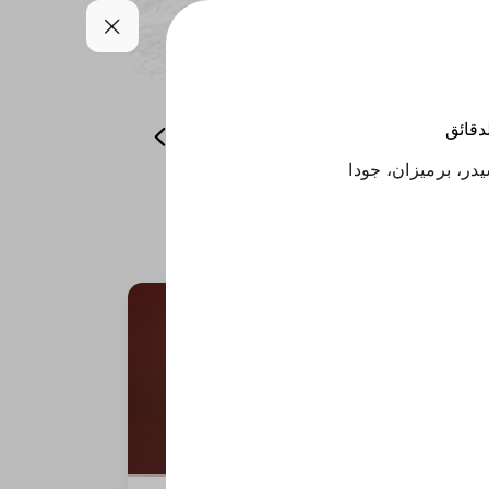
لدقائق
صوص
مشروبات
ليتس بلاك
ر، برميزان، جودا