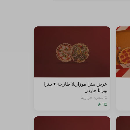
عرض بيتزا موزاريلا طازجة + بيتزا
بوراتا جاردن
0 سعرة حرارية