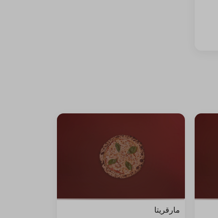
مارقريتا