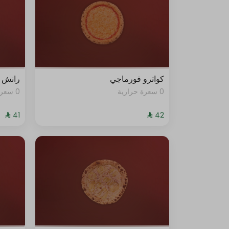
جرجير
زيت الترفل
لحم
كواترو فورماجي
رانش ب
0 سعرة حرارية
0 سعرة حرارية
كوسة
رقائق الفلفل الحار
فريش موزاريلا
صوص الطماطم
جرجير