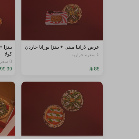
ويدجز حار
وافل فرايز
هوت دوق
عرض لازانيا ميني + بيتزا بوراتا جاردن
كولا
0 سعرة حرارية
خبز بالثوم
0 سعرة حرارية
غراتان البطاطا
الحلا
حد أقصى 10
كعكة الشوكولاتة بالبندق