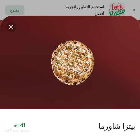
استخدم التطبيق لتجربة
مفتوح
أفضل
https://www.letspizza.sa/admin/promotion
اختر العنوان
حلا
سلطة
صوص
مشروبات
ليتس بلاك
بيتزا شاورما
جديدنا
VAT inclusive