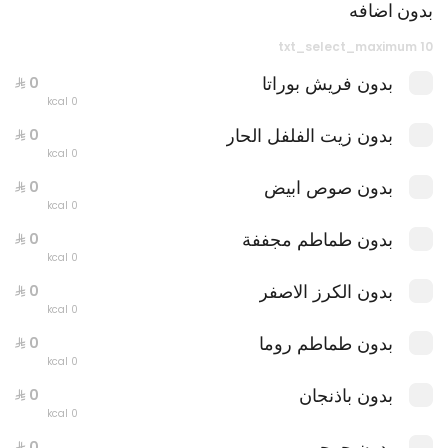
بدون اضافه
عرض اللمة العائلي
0 سعرة حرارية
txt_select_maximum 10
بدون فريش بوراتا
0 kcal
بدون زيت الفلفل الحار
0 kcal
بدون صوص ابيض
0 kcal
بدون طماطم مجففة
0 kcal
بدون الكرز الاصفر
0 kcal
بدون طماطم روما
0 kcal
بدون باذنجان
0 kcal
ليتس باستا بوكس
0 سعرة حرارية
بدون جرجير