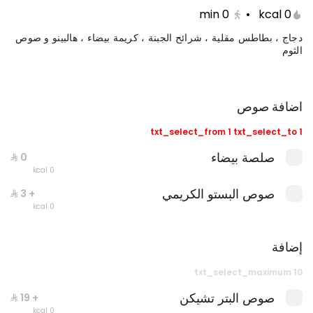
min
0
•
0 kcal
دجاج ، بطاطس مقلية ، شرائح الجبنة ، كريمة بيضاء ، هالبينو و صوص
الثوم
اضافة صوص
txt_select_from 1 txt_select_to 1
صلصة بيضاء
0 kcal
صوص البستو الكريمي
جست دنك ات بيبيروني
+ ⁨⁦‪‬ 3⁩
0 kcal
0 سعرة حرارية
إضافة
txt_select_maximum 10
صوص البتر تشيكن
+ ⁨⁦‪‬ 19⁩
0 kcal