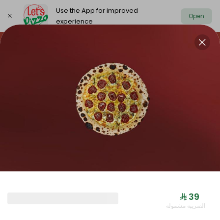
Use the App for improved
Open
experience
https://www.letspizza.sa/admin/promotion
Select address
NEW ARRIVAL
OFFER
PIZZA LARGE
NEW ARRIVAL
⁨⁦‪‬ 39⁩
الضريبة مشمولة