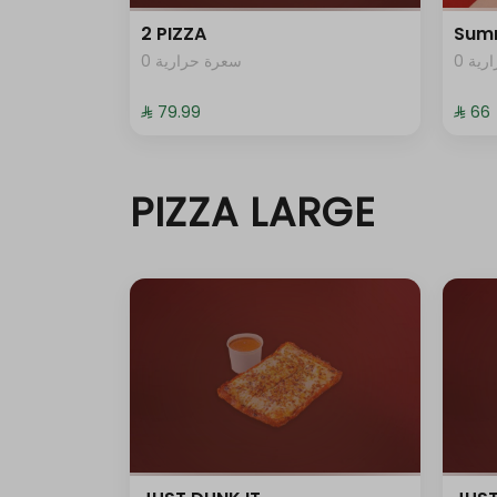
2 PIZZA
Sum
0 ية
0 سعرة حرارية
⁨⁦‪‬ 79.99⁩
⁨⁦‪‬ 66⁩
PIZZA LARGE