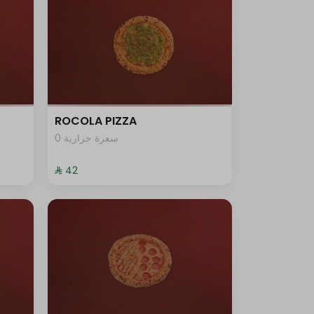
ROCOLA PIZZA
0 سعرة حرارية
⁨⁦‪‬ 42⁩