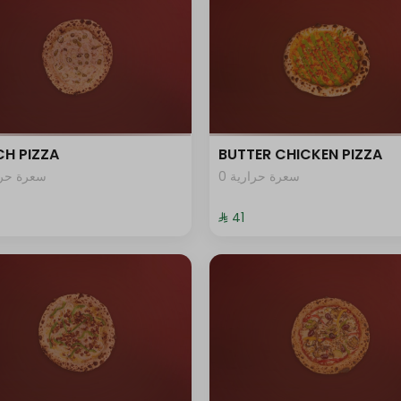
H PIZZA
BUTTER CHICKEN PIZZA
0 سعرة حرارية
سعرة حرار
⁨⁦‪‬ 41⁩