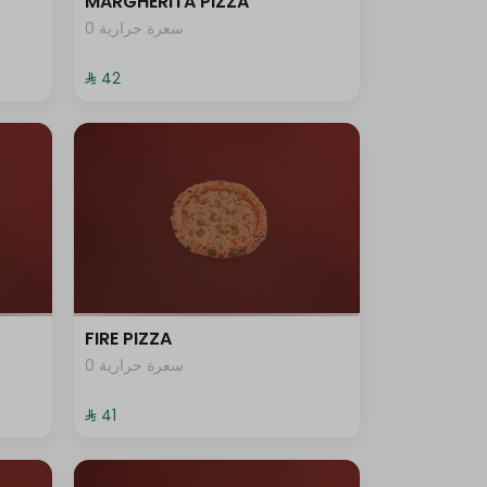
MARGHERITA PIZZA
0 سعرة حرارية
⁨⁦‪‬ 42⁩
FIRE PIZZA
0 سعرة حرارية
⁨⁦‪‬ 41⁩