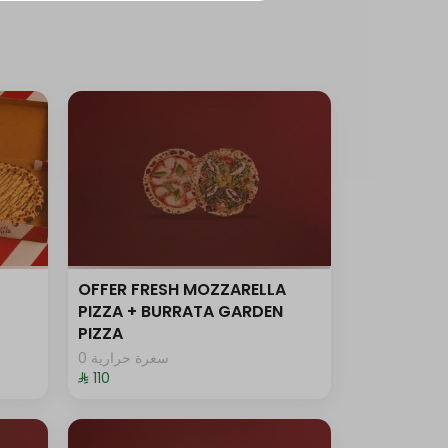
OFFER FRESH MOZZARELLA
PIZZA + BURRATA GARDEN
PIZZA
0 سعرة حرارية
⁨⁦‪‬ 110⁩