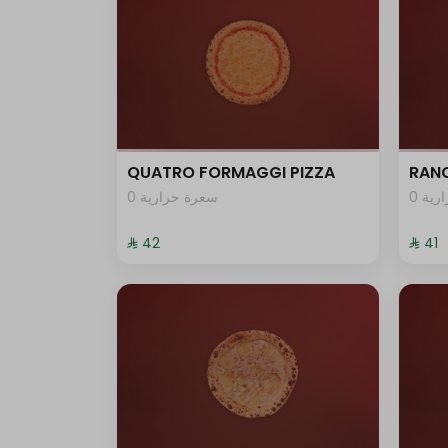
QUATRO FORMAGGI PIZZA
RANC
0 ية
0 سعرة حرارية
⁨⁦‪‬ 42⁩
⁨⁦‪‬ 41⁩