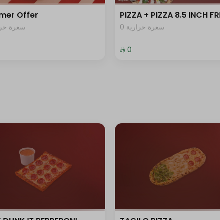
mer Offer
PIZZA + PIZZA 8.5 INCH FR
0 سعرة حرارية
سعرة حرار
⁨⁦‪‬ 0⁩