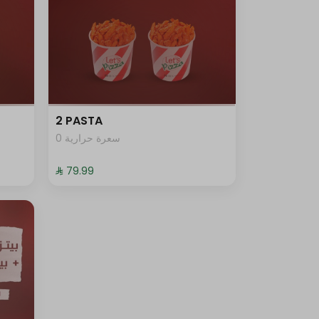
2 PASTA
0 سعرة حرارية
⁨⁦‪‬ 79.99⁩