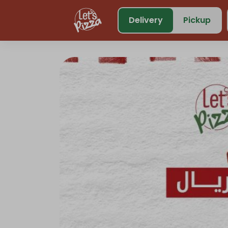
https://www.letspizza.sa/admin/promotion
Delivery
Pickup