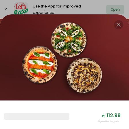
Use the App for improved
Open
experience
https://www.letspizza.sa/admin/promotion
Select address
NEW ARRIVAL
OFFER
PIZZA LARGE
NEW ARRIVAL
⁨⁦‪‬ 112.99⁩
الضريبة مشمولة