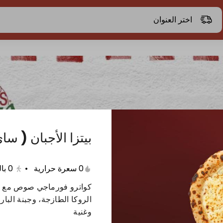
اختر العنوان
بيتزا الأجبان ( سا
0 سعرة حرارية
•
0
با
كواترو فورماجي صوص مع مزيج
الروكا الطازجة، وجبنة البا
وغنية