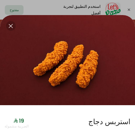
استخدم التطبيق لتجربة
مفتوح
أفضل
https://www.letspizza.sa/admin/promotion
اختر العنوان
حلا
سلطة
صوص
مشروبات
ليتس بلاك
استربس دجاج
جديدنا
الضريبة مشمولة