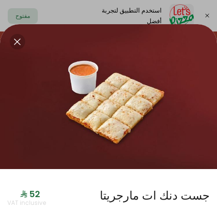
استخدم التطبيق لتجربة
مفتوح
أفضل
https://www.letspizza.sa/admin/promotion
اختر العنوان
حلا
سلطة
صوص
مشروبات
ليتس بلاك
جست دنك ات مارجريتا
جديدنا
VAT inclusive