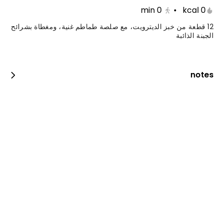
min
0
•
0 kcal
12 قطعة من خبز الديترويت، مع صلصة طماطم غنية، ومغطاة بشرائح
الجبنة الذائبة
notes
جست دنك ات بيبيروني
0 سعرة حرارية