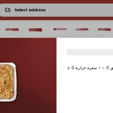
Select address
0 سعرة حرارية
•
0
ق