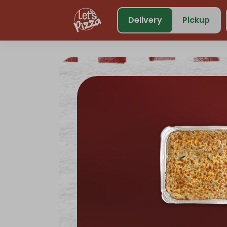
https://www.letspizza.sa/admin/promotion
Delivery
Pickup