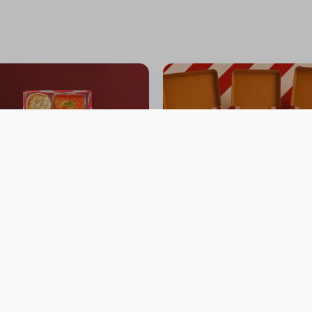
ering Box
3 PIZZA 8.5 INCH
0 سعرة حرارية
سعرة حرار
⁨⁦‪‬ 79.99⁩