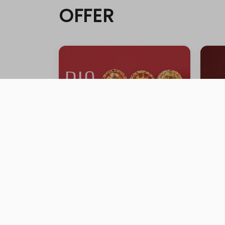
OFFER
FAMILY GATHERING OFFER
Gath
0 ية
0 سعرة حرارية
⁨⁦‪‬ 199⁩
⁨⁦‪‬ 0⁩