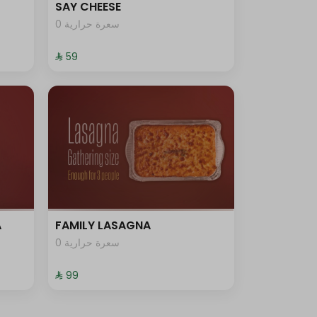
SAY CHEESE
0 سعرة حرارية
⁨⁦‪‬ 59⁩
A
FAMILY LASAGNA
0 سعرة حرارية
⁨⁦‪‬ 99⁩