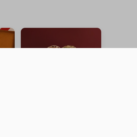
OFFER FRESH MOZZARELLA
PIZZA + BURRATA GARDEN
PIZZA
0 سعرة حرارية
⁨⁦‪‬ 110⁩