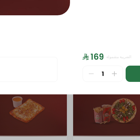
PIZZA LARGE
PIZZA MEDIUM (8.5 inch)
PA
⁨⁦‪‬ 169⁩
الضريبة مشمولة