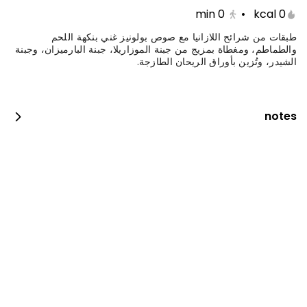
min
0
•
0 kcal
طبقات من شرائح اللازانيا مع صوص بولونيز غني بنكهة اللحم
والطماطم، ومغطاة بمزيج من جبنة الموزاريلا، جبنة البارميزان، وجبنة
الشيدر، وتُزين بأوراق الريحان الطازجة.
notes
جست دنك ات بيبيروني
0 سعرة حرارية