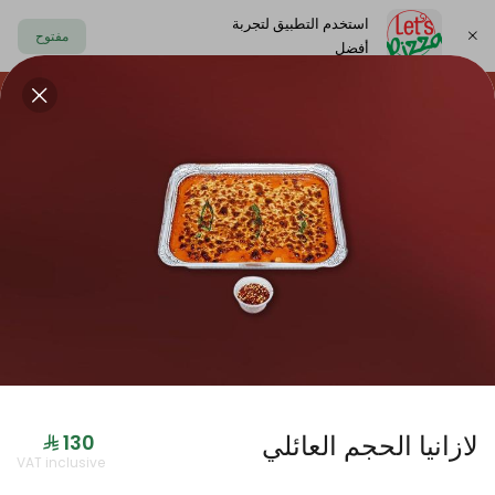
استخدم التطبيق لتجربة
مفتوح
أفضل
https://www.letspizza.sa/admin/promotion
اختر العنوان
حلا
سلطة
صوص
مشروبات
ليتس بلاك
لازانيا الحجم العائلي
جديدنا
VAT inclusive