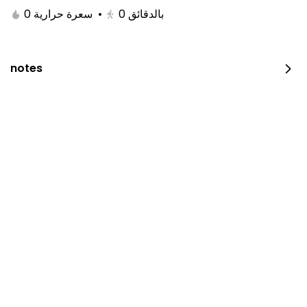
0 سعرة حرارية
•
0
بالدقائق
notes
JUST DUNK IT PEPPERONI
0 سعرة حرارية
⁨⁦‪‬ 52⁩