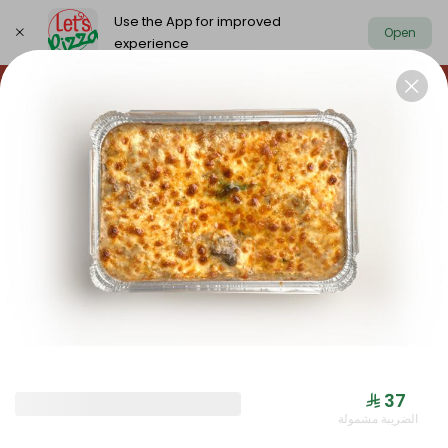
Use the App for improved
Open
experience
https://www.letspizza.sa/admin/promotion
Select address
NEW ARRIVAL
OFFER
PIZZA LARGE
NEW ARRIVAL
⁨⁦‪‬ 37⁩
الضريبة مشمولة