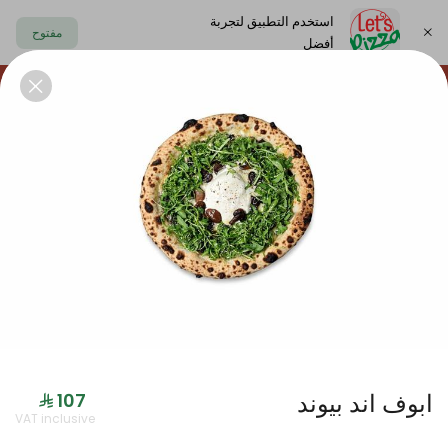
استخدم التطبيق لتجربة
مفتوح
أفضل
https://www.letspizza.sa/admin/promotion
اختر العنوان
حلا
سلطة
صوص
مشروبات
ليتس بلاك
ابوف اند بيوند
جديدنا
VAT inclusive