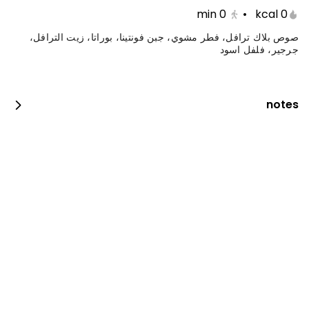
min
0
•
0 kcal
صوص بلاك ترافل، فطر مشوي، جبن فونتينا، بوراتا، زيت الترافل،
جرجير، فلفل اسود
notes
جست دنك ات بيبيروني
0 سعرة حرارية