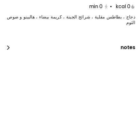
min
0
•
0 kcal
دجاج ، بطاطس مقلية ، شرائح الجبنة ، كريمة بيضاء ، هالبينو و صوص
الثوم
notes
جست دنك ات بيبيروني
0 سعرة حرارية