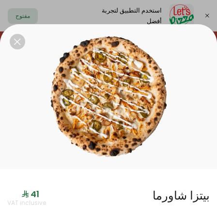
استخدم التطبيق لتجربة
مفتوح
أفضل
https://www.letspizza.sa/admin/promotion
اختر العنوان
حلا
سلطة
صوص
مشروبات
ليتس بلاك
بيتزا شاورما
جديدنا
VAT inclusive