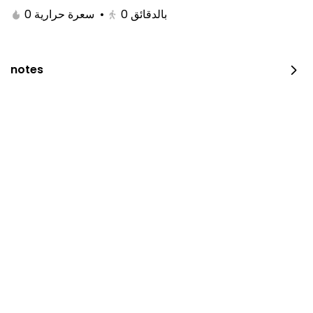
0 سعرة حرارية
•
0
بالدقائق
notes
JUST DUNK IT PEPPERONI
0 سعرة حرارية
⁨⁦‪‬ 52⁩