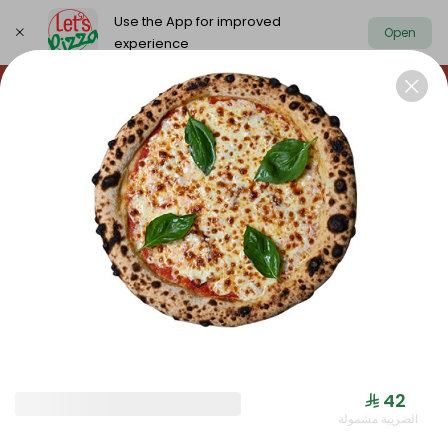
Use the App for improved
Open
experience
https://www.letspizza.sa/admin/promotion
Select address
NEW ARRIVAL
OFFER
PIZZA LARGE
NEW ARRIVAL
⁨⁦‪‬ 42⁩
الضريبة مشمولة