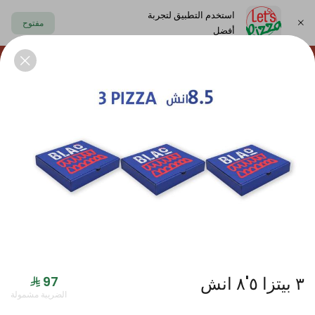
استخدم التطبيق لتجربة
مفتوح
أفضل
https://www.letspizza.sa/admin/promotion
اختر العنوان
حلا
سلطة
صوص
مشروبات
ليتس بلاك
٣ بيتزا ٥'٨ انش
جديدنا
الضريبة مشمولة