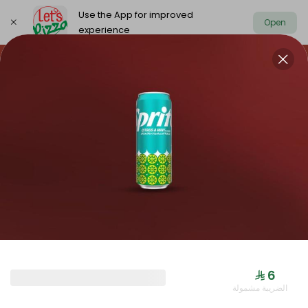
Use the App for improved
Open
experience
https://www.letspizza.sa/admin/promotion
Select address
NEW ARRIVAL
OFFER
PIZZA LARGE
NEW ARRIVAL
⁨⁦‪‬ 6⁩
الضريبة مشمولة