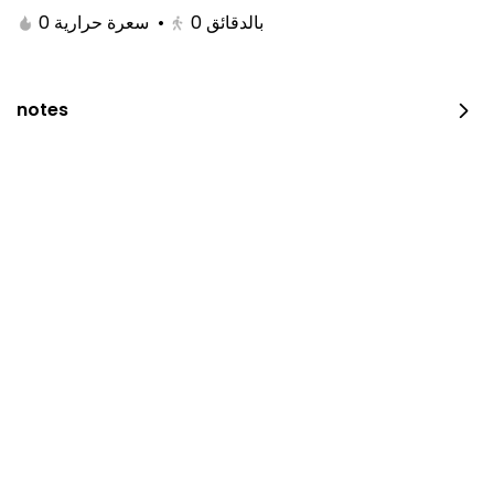
0 سعرة حرارية
•
0
بالدقائق
notes
JUST DUNK IT PEPPERONI
0 سعرة حرارية
⁨⁦‪‬ 52⁩