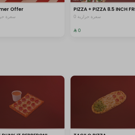
mer Offer
PIZZA + PIZZA 8.5 INCH FR
0 سعرة حرارية
سعرة حرار
⁨⁦‪‬ 0⁩