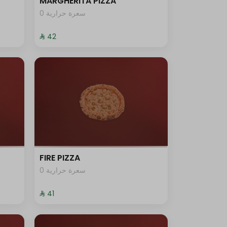
MARGHERITA PIZZA
0 سعرة حرارية
⁨⁦‪‬ 42⁩
FIRE PIZZA
0 سعرة حرارية
⁨⁦‪‬ 41⁩