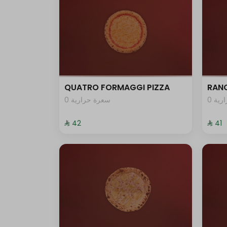
QUATRO FORMAGGI PIZZA
RANC
0 ية
0 سعرة حرارية
⁨⁦‪‬ 42⁩
⁨⁦‪‬ 41⁩