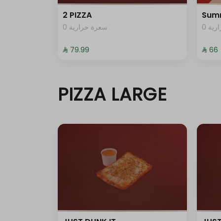
2 PIZZA
Sum
0 ية
0 سعرة حرارية
⁨⁦‪‬ 79.99⁩
⁨⁦‪‬ 66⁩
PIZZA LARGE