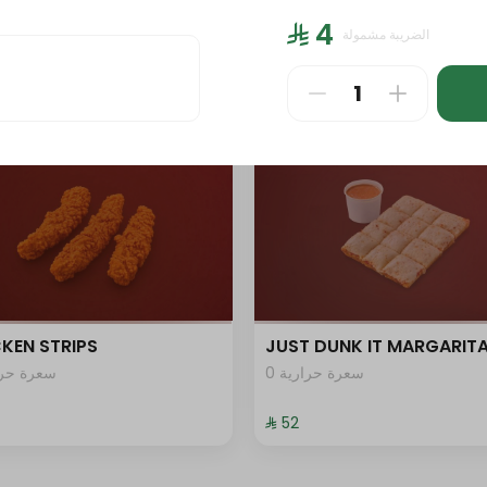
 DUNK IT
Let's meal
⁨⁦‪‬ 4⁩
الضريبة مشمولة
0 سعرة حرارية
سعرة حرار
⁨⁦‪‬ 44⁩
KEN STRIPS
JUST DUNK IT MARGARIT
0 سعرة حرارية
سعرة حرار
⁨⁦‪‬ 52⁩