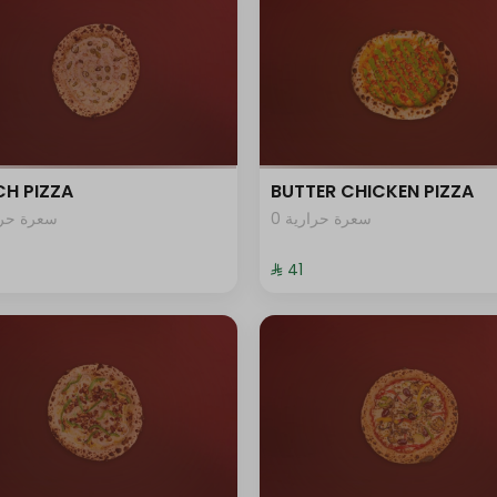
H PIZZA
BUTTER CHICKEN PIZZA
0 سعرة حرارية
سعرة حرار
⁨⁦‪‬ 41⁩