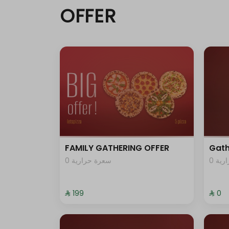
OFFER
FAMILY GATHERING OFFER
Gath
0 ية
0 سعرة حرارية
⁨⁦‪‬ 199⁩
⁨⁦‪‬ 0⁩