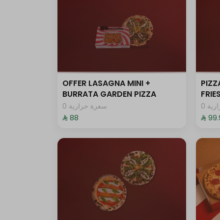
OFFER LASAGNA MINI +
PIZZ
BURRATA GARDEN PIZZA
FRI
0 ية
0 سعرة حرارية
⁨⁦‪‬ 88⁩
⁨⁦‪‬ 99