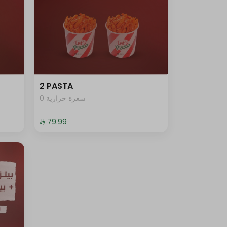
2 PASTA
0 سعرة حرارية
⁨⁦‪‬ 79.99⁩