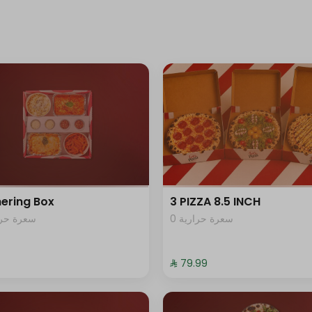
ering Box
3 PIZZA 8.5 INCH
0 سعرة حرارية
سعرة حرار
⁨⁦‪‬ 79.99⁩