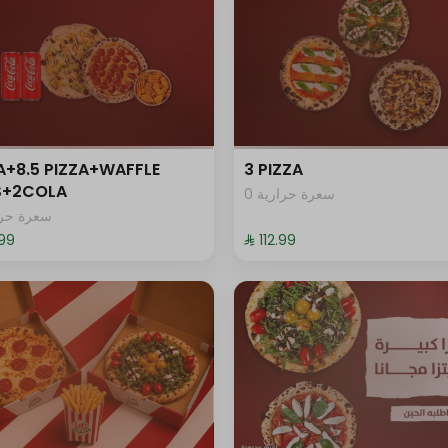
A+8.5 PIZZA+WAFFLE
3 PIZZA
ES+2COLA
0 سعرة حرارية
سعرة حرار
.99⁩
⁨⁦‪‬ 112.99⁩