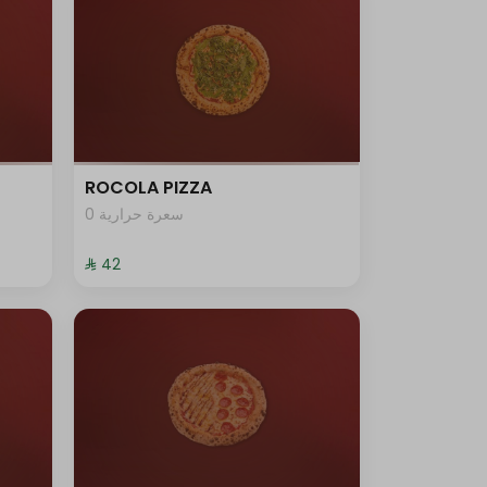
ROCOLA PIZZA
0 سعرة حرارية
⁨⁦‪‬ 42⁩