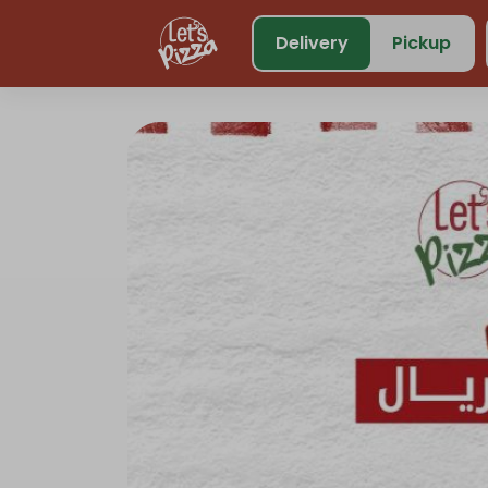
https://www.letspizza.sa/admin/promotion
Delivery
Pickup