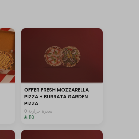
OFFER FRESH MOZZARELLA
PIZZA + BURRATA GARDEN
PIZZA
0 سعرة حرارية
⁨⁦‪‬ 110⁩