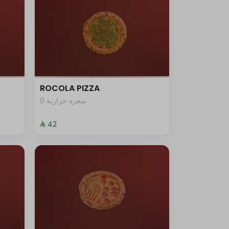
ROCOLA PIZZA
0 سعرة حرارية
⁨⁦‪‬ 42⁩