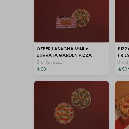
OFFER LASAGNA MINI +
PIZZ
BURRATA GARDEN PIZZA
FRI
0 ية
0 سعرة حرارية
⁨⁦‪‬ 88⁩
⁨⁦‪‬ 99