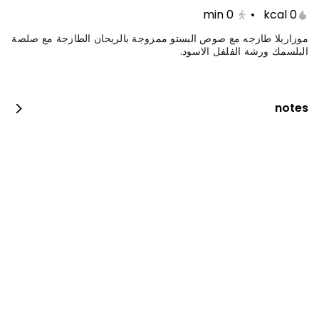
min
0
•
0 kcal
موزاريلا طازجه مع صوص البستو ممزوجة بالريحان الطازجة مع صلصة
البلسمك ورشة الفلفل الاسود.
notes
جست دنك ات بيبيروني
0 سعرة حرارية