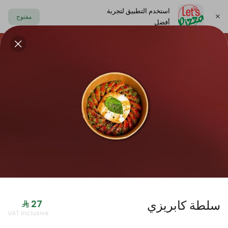
استخدم التطبيق لتجربة
مفتوح
أفضل
https://www.letspizza.sa/admin/promotion
اختر العنوان
حلا
سلطة
صوص
مشروبات
ليتس بلاك
سلطة كابريزي
جديدنا
VAT inclusive