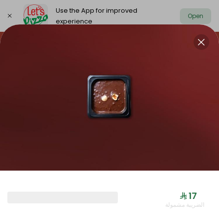
Use the App for improved
Open
experience
https://www.letspizza.sa/admin/promotion
Select address
NEW ARRIVAL
OFFER
PIZZA LARGE
NEW ARRIVAL
⁨⁦‪‬ 17⁩
الضريبة مشمولة