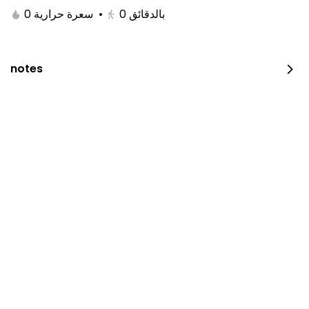
0 سعرة حرارية
•
0
بالدقائق
notes
JUST DUNK IT PEPPERONI
0 سعرة حرارية
⁨⁦‪‬ 52⁩