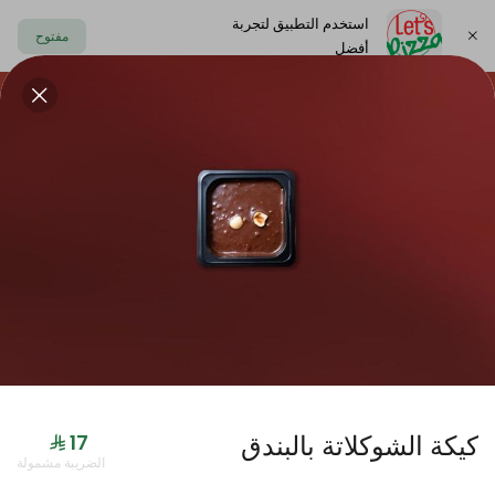
استخدم التطبيق لتجربة
مفتوح
أفضل
https://www.letspizza.sa/admin/promotion
اختر العنوان
حلا
سلطة
صوص
مشروبات
ليتس بلاك
كيكة الشوكلاتة بالبندق
جديدنا
الضريبة مشمولة