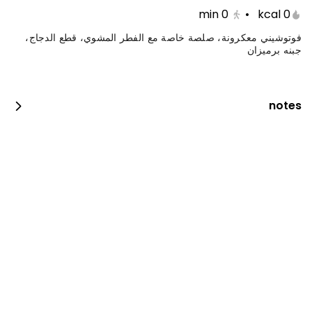
min
0
•
0 kcal
فوتوشيني معكرونة، صلصة خاصة مع الفطر المشوي، قطع الدجاج،
جبنه برميزان
notes
جست دنك ات بيبيروني
0 سعرة حرارية