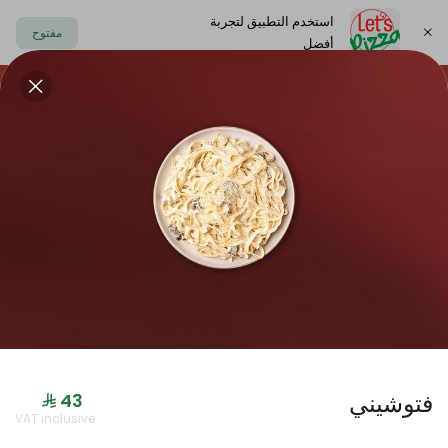
استخدم التطبيق لتجربة
مفتوح
أفضل
https://www.letspizza.sa/admin/promotion
اختر العنوان
حلا
سلطة
صوص
مشروبات
ليتس بلاك
فتوشيني
جديدنا
VAT inclusive