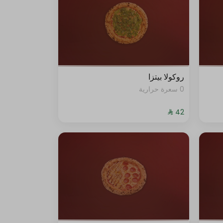
روكولا بيتزا
0 سعرة حرارية