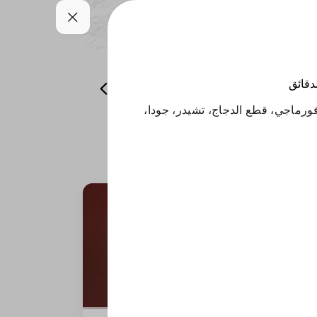
لدقائق
صوص
مشروبات
ليتس بلاك
رماجي، قطع الدجاج، تشيدر، جودا،