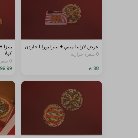
عرض لازانيا ميني + بيتزا بوراتا جاردن
كولا
0 سعرة حرارية
0 سعرة حرارية