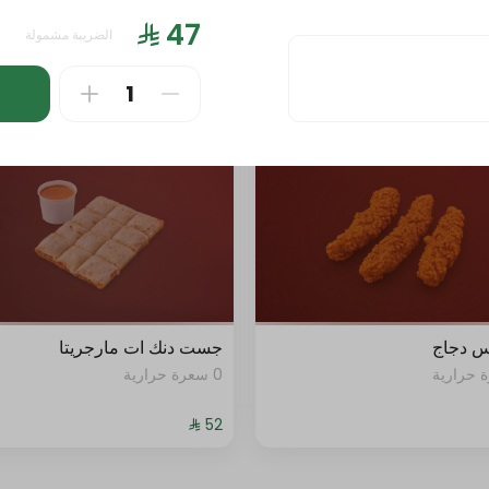
انك ات
وجبة ليتس
الضريبة مشمولة
0 سعرة حرارية
س دجاج
جست دنك ات مارجريتا
0 سعرة حرارية