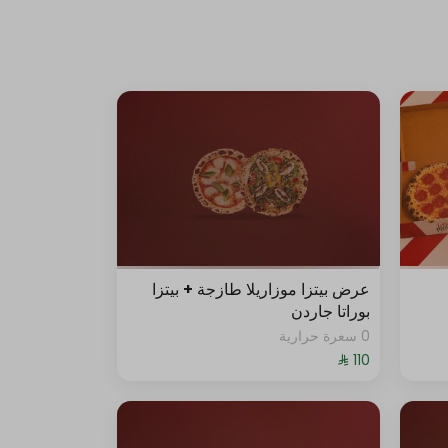
عرض بيتزا موزاريلا طازجة + بيتزا
بوراتا جاردن
0 سعرة حرارية