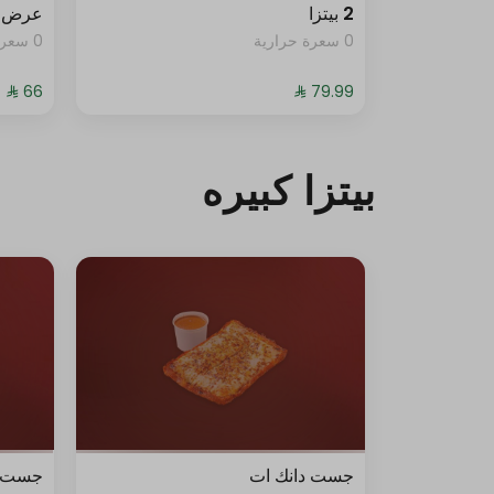
2 بيتزا
عرض 
0 سعرة حرارية
0 سعرة حرارية
بيتزا كبيره
جست دانك ات
جست د