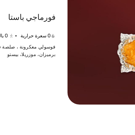
فورماجي باستا
0 سعرة حرارية
•
0
با
جمعات
بينا ساندوتش
مقبلات
حلا
سلطة
فوسولي معكرونة ، صلصة فو
برميزان، موزريلا، بيستو