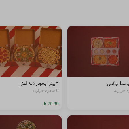
استا بوكس
٣ بيتزا بحجم ٨.٥ انش
0 سعرة حرارية