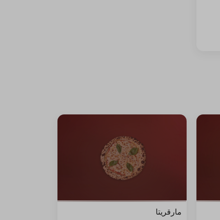
مارقريتا