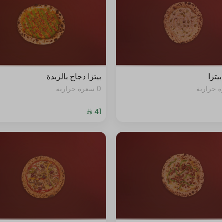
يتزا
بيتزا دجاج بالزبدة
0 سعرة حرارية