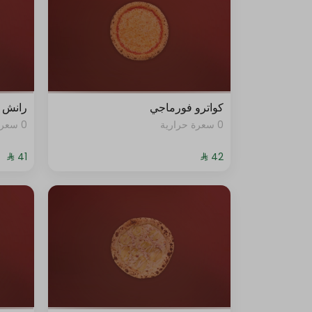
كواترو فورماجي
رانش ب
0 سعرة حرارية
0 سعرة حرارية