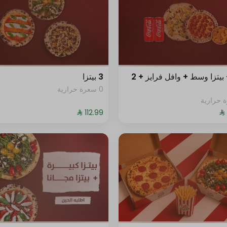
بيتزا + بيتزا وسط + وافل فرايز + 2
3 بيتزا
0 سعرة حرارية