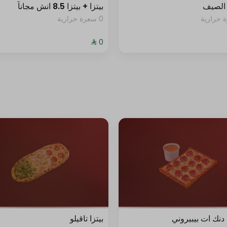
الصيف
بيتزا + بيتزا 8.5 انش مجاناً
0 سعرة حرارية
نك ات بيبيروني
بيتزا تاقيلو