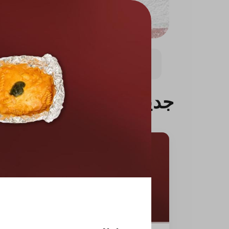
بيتزا كبيره
بيتزا وسط (8.5 انش)
باستا
باستا ال
جديدنا