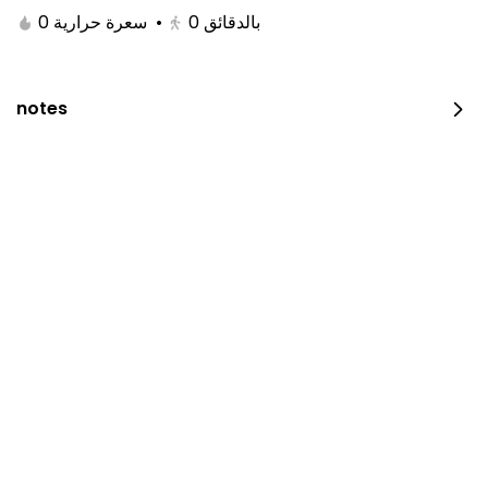
0 سعرة حرارية
•
0
بالدقائق
notes
JUST DUNK IT PEPPERONI
0 سعرة حرارية
⁨⁦‪‬ 52⁩