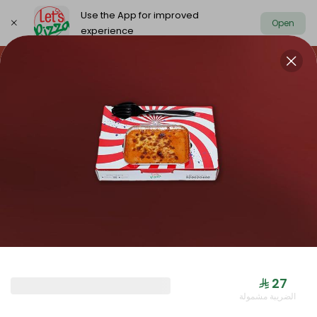
Use the App for improved
Open
experience
https://www.letspizza.sa/admin/promotion
Select address
NEW ARRIVAL
OFFER
PIZZA LARGE
NEW ARRIVAL
⁨⁦‪‬ 27⁩
الضريبة مشمولة