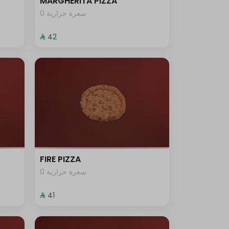
MARGHERITA PIZZA
0 سعرة حرارية
⁨⁦‪‬ 42⁩
FIRE PIZZA
0 سعرة حرارية
⁨⁦‪‬ 41⁩