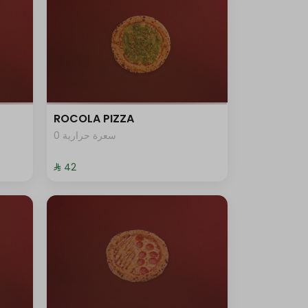
ROCOLA PIZZA
0 سعرة حرارية
⁨⁦‪‬ 42⁩