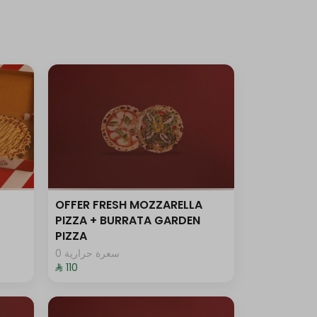
OFFER FRESH MOZZARELLA
PIZZA + BURRATA GARDEN
PIZZA
0 سعرة حرارية
⁨⁦‪‬ 110⁩