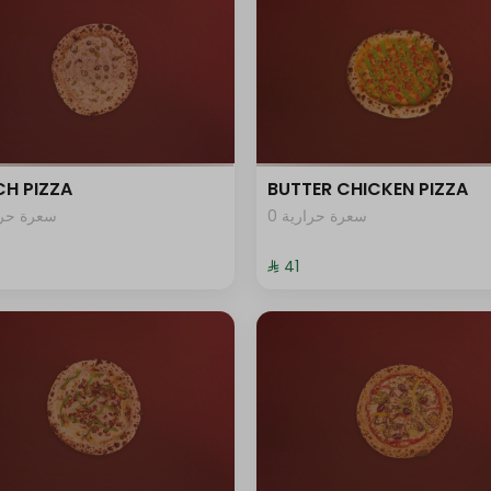
H PIZZA
BUTTER CHICKEN PIZZA
0 سعرة حرارية
سعرة حرار
⁨⁦‪‬ 41⁩