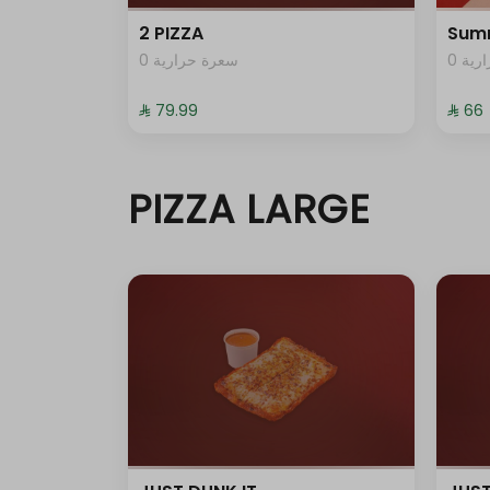
2 PIZZA
Sum
0 ية
0 سعرة حرارية
⁨⁦‪‬ 79.99⁩
⁨⁦‪‬ 66⁩
PIZZA LARGE