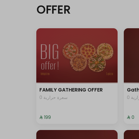
OFFER
FAMILY GATHERING OFFER
Gath
0 ية
0 سعرة حرارية
⁨⁦‪‬ 199⁩
⁨⁦‪‬ 0⁩