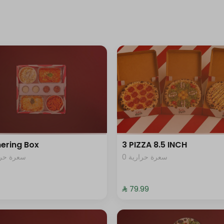
ering Box
3 PIZZA 8.5 INCH
0 سعرة حرارية
سعرة حرار
⁨⁦‪‬ 79.99⁩