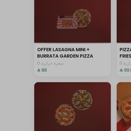
OFFER LASAGNA MINI +
PIZZ
BURRATA GARDEN PIZZA
FRI
0 ية
0 سعرة حرارية
⁨⁦‪‬ 88⁩
⁨⁦‪‬ 99