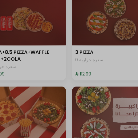
A+8.5 PIZZA+WAFFLE
3 PIZZA
ES+2COLA
0 سعرة حرارية
سعرة حرار
.99⁩
⁨⁦‪‬ 112.99⁩