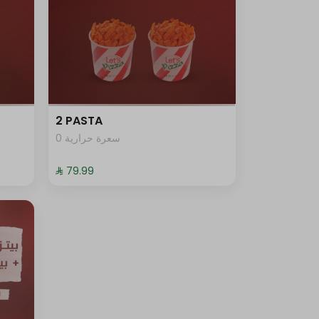
2 PASTA
0 سعرة حرارية
⁨⁦‪‬ 79.99⁩