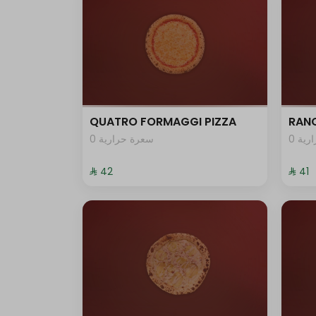
QUATRO FORMAGGI PIZZA
RANC
0 ية
0 سعرة حرارية
⁨⁦‪‬ 42⁩
⁨⁦‪‬ 41⁩