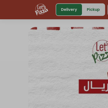
https://www.letspizza.sa/admin/promotion
Delivery
Pickup