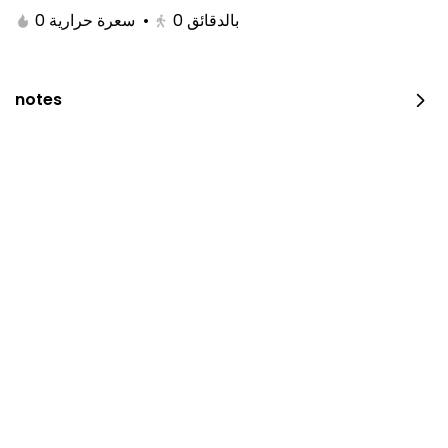
0 سعرة حرارية
•
0
بالدقائق
notes
JUST DUNK IT PEPPERONI
0 سعرة حرارية
⁨⁦‪‬ 52⁩