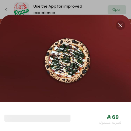
Use the App for improved
Open
experience
https://www.letspizza.sa/admin/promotion
Select address
NEW ARRIVAL
OFFER
PIZZA LARGE
NEW ARRIVAL
⁨⁦‪‬ 69⁩
الضريبة مشمولة