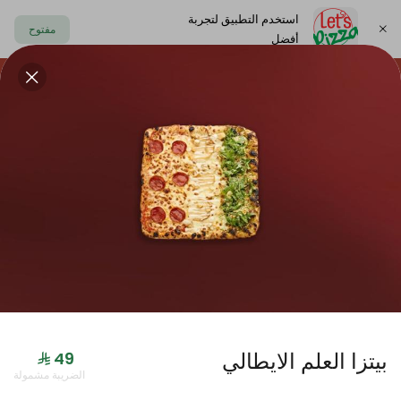
استخدم التطبيق لتجربة
مفتوح
أفضل
https://www.letspizza.sa/admin/promotion
اختر العنوان
حلا
سلطة
صوص
مشروبات
ليتس بلاك
بيتزا العلم الايطالي
جديدنا
الضريبة مشمولة