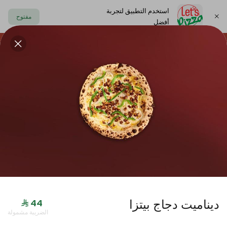
استخدم التطبيق لتجربة
مفتوح
أفضل
https://www.letspizza.sa/admin/promotion
اختر العنوان
حلا
سلطة
صوص
مشروبات
ليتس بلاك
ديناميت دجاج بيتزا
جديدنا
الضريبة مشمولة