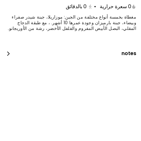
0 سعرة حرارية
•
0
بالدقائق
مغطاة بخمسة أنواع مختلفة من الجبن: موزاريلا، جبنة شيدر صفراء
وبيضاء، جبنة بارميزان وجودة عمرها 10 أشهر. ، مع طبقة الدجاج
المقلي، البصل الأبيض المفروم والفلفل الأخضر، رشة من الأوريجانو.
notes
جست دنك ات بيبيروني
0 سعرة حرارية